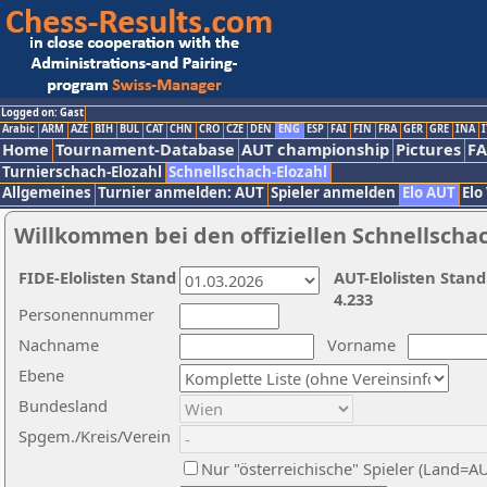
Logged on: Gast
Arabic
ARM
AZE
BIH
BUL
CAT
CHN
CRO
CZE
DEN
ENG
ESP
FAI
FIN
FRA
GER
GRE
INA
I
Home
Tournament-Database
AUT championship
Pictures
F
Turnierschach-Elozahl
Schnellschach-Elozahl
Allgemeines
Turnier anmelden: AUT
Spieler anmelden
Elo AUT
Elo
Willkommen bei den offiziellen Schnellscha
FIDE-Elolisten Stand
AUT-Elolisten Stand
4.233
Personennummer
Nachname
Vorname
Ebene
Bundesland
Spgem./Kreis/Verein
Nur "österreichische" Spieler (Land=A