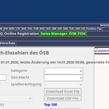
Servert
TA
JPN
MKD
LTU
NED
POL
POR
ROU
RUS
SRB
SVK
SWE
TUR
UKR
VIE
FontSize:11pt
AQ
Online Registration
Swiss-Manager
ÖSB
FIDE
 Vorschau
ch-Elozahlen des ÖSB
 01.01.2026, letzte Änderung am 14.01.2026 09:08, gewertete P
Kategorie
Geschlecht
Spielberechtigung
Top 100
UT)