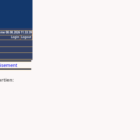
ime 08.08.2026 11:33:39
Login
Logout
artien: