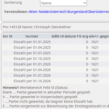
Sortierung
Vereinslisten:
Wien
Niederösterreich
Burgenland
Oberösterrei
Pnr:145128 Name: Christoph Steinkellner
tnr
St
turnier
bdld
rd
datum
f
K
erg
elo+/-
gegn
Elozahl per 01.01.2025
0
1621
Elozahl per 01.04.2025
0
1621
Elozahl per 01.07.2025
0
1621
Elozahl per 01.10.2025
0
1621
Elozahl per 01.01.2026
0
1621
Elozahl per 01.04.2026
0
1621
Elozahl per 01.07.2026
0
1621
Elozahl per 01.10.2026
0
1621
Hinweis1
Wertebereich Feld St (Status)
blank ... Partie gewertet in aktueller Periode gespielt
V ... Partie gewertet in Vorperiode(n) gespielt
- ... Partie nicht gewertet, da Gegner keine Elozahl hat.
E ... Partie vorgemerkt zur Berechnung der Einstiegselozahl in