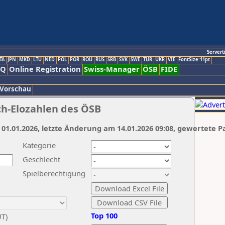
Servert
TA
JPN
MKD
LTU
NED
POL
POR
ROU
RUS
SRB
SVK
SWE
TUR
UKR
VIE
FontSize:11pt
AQ
Online Registration
Swiss-Manager
ÖSB
FIDE
 Vorschau
ch-Elozahlen des ÖSB
 01.01.2026, letzte Änderung am 14.01.2026 09:08, gewertete P
Kategorie
Geschlecht
Spielberechtigung
Top 100
UT)