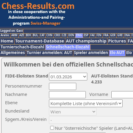
Logged on: Gast
Arabic
ARM
AZE
BIH
BUL
CAT
CHN
CRO
CZE
DEN
ENG
ESP
FAI
FIN
FRA
GER
GRE
INA
I
Home
Tournament-Database
AUT championship
Pictures
F
Turnierschach-Elozahl
Schnellschach-Elozahl
Allgemeines
Turnier anmelden: AUT
Spieler anmelden
Elo AUT
Elo
Willkommen bei den offiziellen Schnellscha
FIDE-Elolisten Stand
AUT-Elolisten Stand
4.233
Personennummer
Nachname
Vorname
Ebene
Bundesland
Spgem./Kreis/Verein
Nur "österreichische" Spieler (Land=A