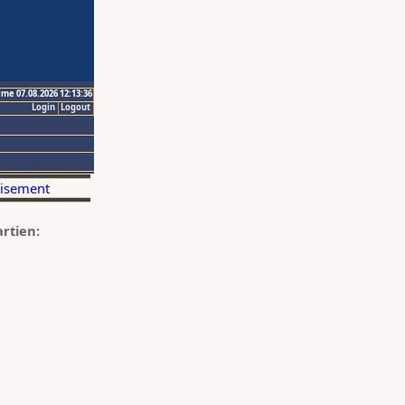
ime 07.08.2026 12:13:36
Login
Logout
artien: