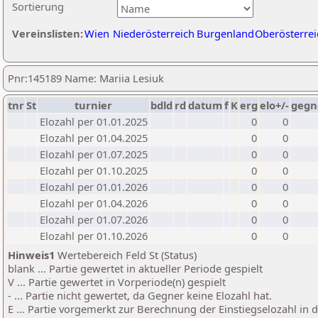
Sortierung
Vereinslisten:
Wien
Niederösterreich
Burgenland
Oberösterrei
Pnr:145189 Name: Mariia Lesiuk
tnr
St
turnier
bdld
rd
datum
f
K
erg
elo+/-
gegn
Elozahl per 01.01.2025
0
0
Elozahl per 01.04.2025
0
0
Elozahl per 01.07.2025
0
0
Elozahl per 01.10.2025
0
0
Elozahl per 01.01.2026
0
0
Elozahl per 01.04.2026
0
0
Elozahl per 01.07.2026
0
0
Elozahl per 01.10.2026
0
0
Hinweis1
Wertebereich Feld St (Status)
blank ... Partie gewertet in aktueller Periode gespielt
V ... Partie gewertet in Vorperiode(n) gespielt
- ... Partie nicht gewertet, da Gegner keine Elozahl hat.
E ... Partie vorgemerkt zur Berechnung der Einstiegselozahl in