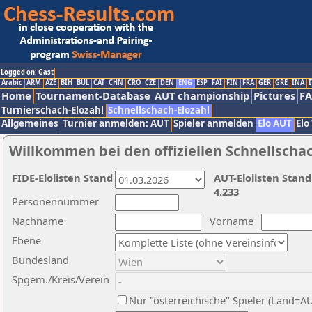
Logged on: Gast
Arabic
ARM
AZE
BIH
BUL
CAT
CHN
CRO
CZE
DEN
ENG
ESP
FAI
FIN
FRA
GER
GRE
INA
I
Home
Tournament-Database
AUT championship
Pictures
F
Turnierschach-Elozahl
Schnellschach-Elozahl
Allgemeines
Turnier anmelden: AUT
Spieler anmelden
Elo AUT
Elo
Willkommen bei den offiziellen Schnellscha
FIDE-Elolisten Stand
AUT-Elolisten Stand
4.233
Personennummer
Nachname
Vorname
Ebene
Bundesland
Spgem./Kreis/Verein
Nur "österreichische" Spieler (Land=A