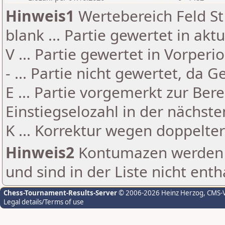
Hinweis1
Wertebereich Feld St 
blank ... Partie gewertet in akt
V ... Partie gewertet in Vorperi
- ... Partie nicht gewertet, da 
E ... Partie vorgemerkt zur Be
Einstiegselozahl in der nächst
K ... Korrektur wegen doppelt
Hinweis2
Kontumazen werden g
und sind in der Liste nicht enth
Chess-Tournament-Results-Server
© 2006-2026 Heinz Herzog
, CMS-
Legal details/Terms of use