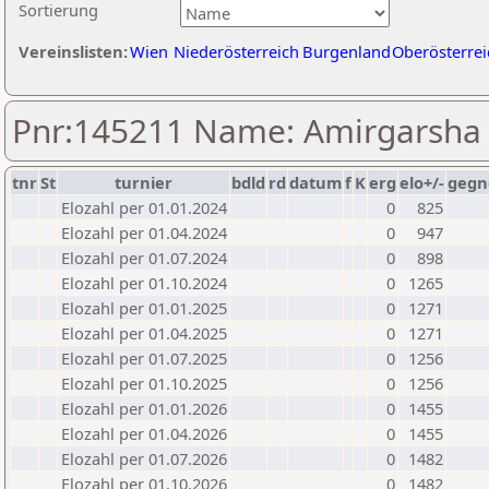
Sortierung
Vereinslisten:
Wien
Niederösterreich
Burgenland
Oberösterrei
Pnr:145211 Name: Amirgarsha
tnr
St
turnier
bdld
rd
datum
f
K
erg
elo+/-
gegn
Elozahl per 01.01.2024
0
825
Elozahl per 01.04.2024
0
947
Elozahl per 01.07.2024
0
898
Elozahl per 01.10.2024
0
1265
Elozahl per 01.01.2025
0
1271
Elozahl per 01.04.2025
0
1271
Elozahl per 01.07.2025
0
1256
Elozahl per 01.10.2025
0
1256
Elozahl per 01.01.2026
0
1455
Elozahl per 01.04.2026
0
1455
Elozahl per 01.07.2026
0
1482
Elozahl per 01.10.2026
0
1482