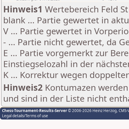
Hinweis1
Wertebereich Feld St 
blank ... Partie gewertet in akt
V ... Partie gewertet in Vorperi
- ... Partie nicht gewertet, da 
E ... Partie vorgemerkt zur Be
Einstiegselozahl in der nächst
K ... Korrektur wegen doppelt
Hinweis2
Kontumazen werden g
und sind in der Liste nicht enth
Chess-Tournament-Results-Server
© 2006-2026 Heinz Herzog
, CMS-
Legal details/Terms of use