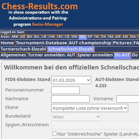
Logged on: Gast
Arabic
ARM
AZE
BIH
BUL
CAT
CHN
CRO
CZE
DEN
ENG
ESP
FAI
FIN
FRA
GER
GRE
INA
I
Home
Tournament-Database
AUT championship
Pictures
F
Turnierschach-Elozahl
Schnellschach-Elozahl
Allgemeines
Turnier anmelden: AUT
Spieler anmelden
Elo AUT
Elo
Willkommen bei den offiziellen Schnellscha
FIDE-Elolisten Stand
AUT-Elolisten Stand
4.233
Personennummer
Nachname
Vorname
Ebene
Bundesland
Spgem./Kreis/Verein
Nur "österreichische" Spieler (Land=A