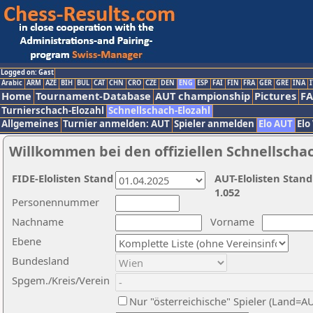
Logged on: Gast
Arabic
ARM
AZE
BIH
BUL
CAT
CHN
CRO
CZE
DEN
ENG
ESP
FAI
FIN
FRA
GER
GRE
INA
I
Home
Tournament-Database
AUT championship
Pictures
F
Turnierschach-Elozahl
Schnellschach-Elozahl
Allgemeines
Turnier anmelden: AUT
Spieler anmelden
Elo AUT
Elo
Willkommen bei den offiziellen Schnellscha
FIDE-Elolisten Stand
AUT-Elolisten Stand
1.052
Personennummer
Nachname
Vorname
Ebene
Bundesland
Spgem./Kreis/Verein
Nur "österreichische" Spieler (Land=A