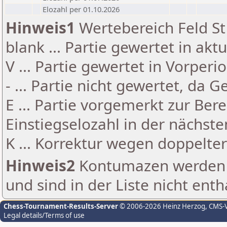
Elozahl per 01.10.2026
Hinweis1
Wertebereich Feld St 
blank ... Partie gewertet in akt
V ... Partie gewertet in Vorperi
- ... Partie nicht gewertet, da 
E ... Partie vorgemerkt zur Be
Einstiegselozahl in der nächst
K ... Korrektur wegen doppelt
Hinweis2
Kontumazen werden g
und sind in der Liste nicht enth
Chess-Tournament-Results-Server
© 2006-2026 Heinz Herzog
, CMS-
Legal details/Terms of use