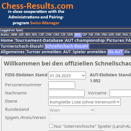
Logged on: Gast
Arabic
ARM
AZE
BIH
BUL
CAT
CHN
CRO
CZE
DEN
ENG
ESP
FAI
FIN
FRA
GER
GRE
INA
I
Home
Tournament-Database
AUT championship
Pictures
F
Turnierschach-Elozahl
Schnellschach-Elozahl
Allgemeines
Turnier anmelden: AUT
Spieler anmelden
Elo AUT
Elo
Willkommen bei den offiziellen Schnellscha
FIDE-Elolisten Stand
AUT-Elolisten Stand
1.052
Personennummer
Nachname
Vorname
Ebene
Bundesland
Spgem./Kreis/Verein
Nur "österreichische" Spieler (Land=A