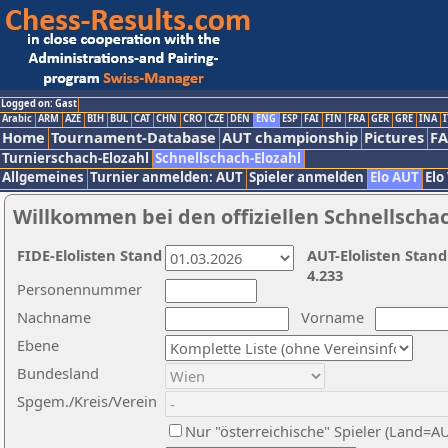
Logged on: Gast
Arabic
ARM
AZE
BIH
BUL
CAT
CHN
CRO
CZE
DEN
ENG
ESP
FAI
FIN
FRA
GER
GRE
INA
I
Home
Tournament-Database
AUT championship
Pictures
F
Turnierschach-Elozahl
Schnellschach-Elozahl
Allgemeines
Turnier anmelden: AUT
Spieler anmelden
Elo AUT
Elo
Willkommen bei den offiziellen Schnellscha
FIDE-Elolisten Stand
AUT-Elolisten Stand
4.233
Personennummer
Nachname
Vorname
Ebene
Bundesland
Spgem./Kreis/Verein
Nur "österreichische" Spieler (Land=A