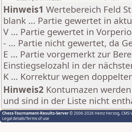
Hinweis1
Wertebereich Feld St 
blank ... Partie gewertet in akt
V ... Partie gewertet in Vorperi
- ... Partie nicht gewertet, da 
E ... Partie vorgemerkt zur Be
Einstiegselozahl in der nächst
K ... Korrektur wegen doppelt
Hinweis2
Kontumazen werden g
und sind in der Liste nicht enth
Chess-Tournament-Results-Server
© 2006-2026 Heinz Herzog
, CMS-
Legal details/Terms of use