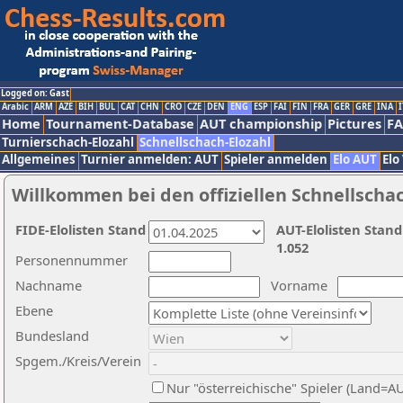
Logged on: Gast
Arabic
ARM
AZE
BIH
BUL
CAT
CHN
CRO
CZE
DEN
ENG
ESP
FAI
FIN
FRA
GER
GRE
INA
I
Home
Tournament-Database
AUT championship
Pictures
F
Turnierschach-Elozahl
Schnellschach-Elozahl
Allgemeines
Turnier anmelden: AUT
Spieler anmelden
Elo AUT
Elo
Willkommen bei den offiziellen Schnellscha
FIDE-Elolisten Stand
AUT-Elolisten Stand
1.052
Personennummer
Nachname
Vorname
Ebene
Bundesland
Spgem./Kreis/Verein
Nur "österreichische" Spieler (Land=A