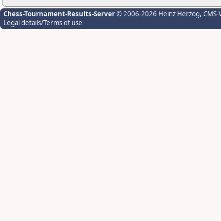
Chess-Tournament-Results-Server
© 2006-2026 Heinz Herzog
, CMS-
Legal details/Terms of use