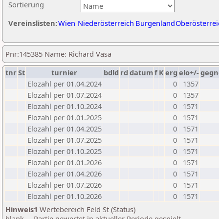
Sortierung
Vereinslisten:
Wien
Niederösterreich
Burgenland
Oberösterrei
Pnr:145385 Name: Richard Vasa
tnr
St
turnier
bdld
rd
datum
f
K
erg
elo+/-
gegn
Elozahl per 01.04.2024
0
1357
Elozahl per 01.07.2024
0
1357
Elozahl per 01.10.2024
0
1571
Elozahl per 01.01.2025
0
1571
Elozahl per 01.04.2025
0
1571
Elozahl per 01.07.2025
0
1571
Elozahl per 01.10.2025
0
1571
Elozahl per 01.01.2026
0
1571
Elozahl per 01.04.2026
0
1571
Elozahl per 01.07.2026
0
1571
Elozahl per 01.10.2026
0
1571
Hinweis1
Wertebereich Feld St (Status)
blank ... Partie gewertet in aktueller Periode gespielt