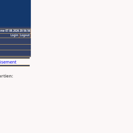
ime 07.08.2026 20:56:56
Login
Logout
artien: