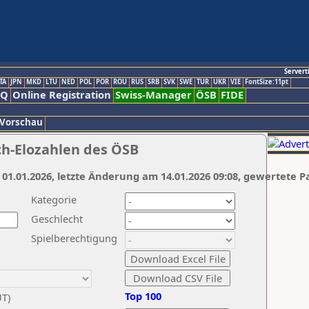
Servert
TA
JPN
MKD
LTU
NED
POL
POR
ROU
RUS
SRB
SVK
SWE
TUR
UKR
VIE
FontSize:11pt
AQ
Online Registration
Swiss-Manager
ÖSB
FIDE
 Vorschau
ch-Elozahlen des ÖSB
 01.01.2026, letzte Änderung am 14.01.2026 09:08, gewertete P
Kategorie
Geschlecht
Spielberechtigung
Top 100
UT)