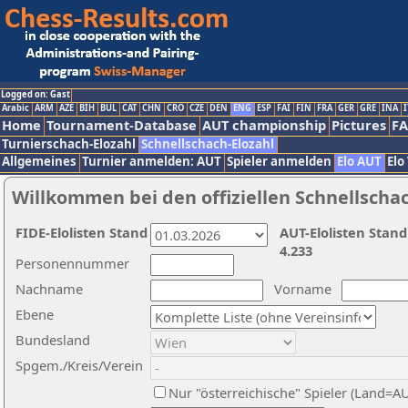
Logged on: Gast
Arabic
ARM
AZE
BIH
BUL
CAT
CHN
CRO
CZE
DEN
ENG
ESP
FAI
FIN
FRA
GER
GRE
INA
I
Home
Tournament-Database
AUT championship
Pictures
F
Turnierschach-Elozahl
Schnellschach-Elozahl
Allgemeines
Turnier anmelden: AUT
Spieler anmelden
Elo AUT
Elo
Willkommen bei den offiziellen Schnellscha
FIDE-Elolisten Stand
AUT-Elolisten Stand
4.233
Personennummer
Nachname
Vorname
Ebene
Bundesland
Spgem./Kreis/Verein
Nur "österreichische" Spieler (Land=A