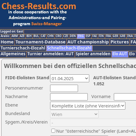
Logged on: Gast
Arabic
ARM
AZE
BIH
BUL
CAT
CHN
CRO
CZE
DEN
ENG
ESP
FAI
FIN
FRA
GER
GRE
INA
I
Home
Tournament-Database
AUT championship
Pictures
F
Turnierschach-Elozahl
Schnellschach-Elozahl
Allgemeines
Turnier anmelden: AUT
Spieler anmelden
Elo AUT
Elo
Willkommen bei den offiziellen Schnellscha
FIDE-Elolisten Stand
AUT-Elolisten Stand
1.052
Personennummer
Nachname
Vorname
Ebene
Bundesland
Spgem./Kreis/Verein
Nur "österreichische" Spieler (Land=A