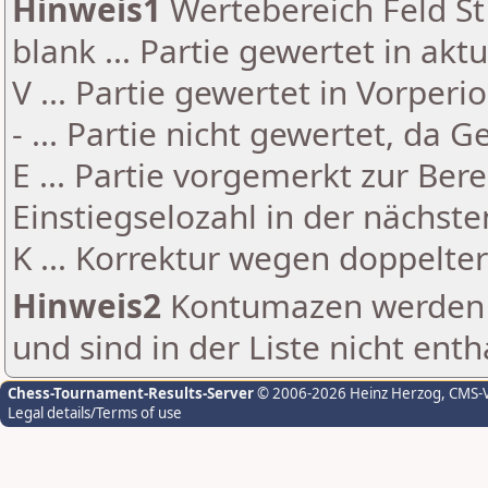
Hinweis1
Wertebereich Feld St 
blank ... Partie gewertet in akt
V ... Partie gewertet in Vorperi
- ... Partie nicht gewertet, da 
E ... Partie vorgemerkt zur Be
Einstiegselozahl in der nächst
K ... Korrektur wegen doppelt
Hinweis2
Kontumazen werden g
und sind in der Liste nicht enth
Chess-Tournament-Results-Server
© 2006-2026 Heinz Herzog
, CMS-
Legal details/Terms of use