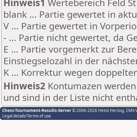
Hinweis1
Wertebereich Feld St 
blank ... Partie gewertet in akt
V ... Partie gewertet in Vorperi
- ... Partie nicht gewertet, da 
E ... Partie vorgemerkt zur Be
Einstiegselozahl in der nächst
K ... Korrektur wegen doppelt
Hinweis2
Kontumazen werden g
und sind in der Liste nicht enth
Chess-Tournament-Results-Server
© 2006-2026 Heinz Herzog
, CMS-
Legal details/Terms of use