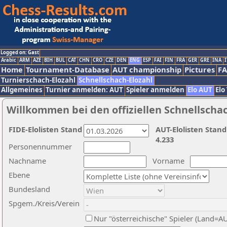
Logged on: Gast
Arabic
ARM
AZE
BIH
BUL
CAT
CHN
CRO
CZE
DEN
ENG
ESP
FAI
FIN
FRA
GER
GRE
INA
I
Home
Tournament-Database
AUT championship
Pictures
F
Turnierschach-Elozahl
Schnellschach-Elozahl
Allgemeines
Turnier anmelden: AUT
Spieler anmelden
Elo AUT
Elo
Willkommen bei den offiziellen Schnellscha
FIDE-Elolisten Stand
AUT-Elolisten Stand
4.233
Personennummer
Nachname
Vorname
Ebene
Bundesland
Spgem./Kreis/Verein
Nur "österreichische" Spieler (Land=A