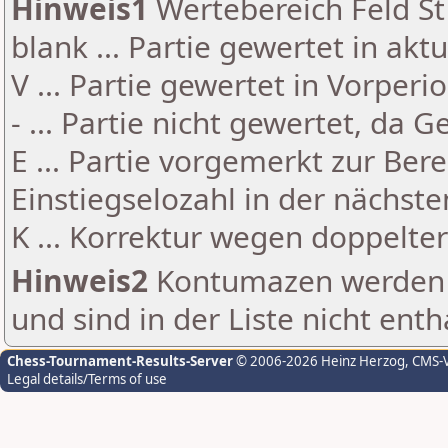
Hinweis1
Wertebereich Feld St 
blank ... Partie gewertet in akt
V ... Partie gewertet in Vorperi
- ... Partie nicht gewertet, da 
E ... Partie vorgemerkt zur Be
Einstiegselozahl in der nächst
K ... Korrektur wegen doppelt
Hinweis2
Kontumazen werden g
und sind in der Liste nicht enth
Chess-Tournament-Results-Server
© 2006-2026 Heinz Herzog
, CMS-
Legal details/Terms of use