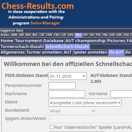
Logged on: Gast
Arabic
ARM
AZE
BIH
BUL
CAT
CHN
CRO
CZE
DEN
ENG
ESP
FAI
FIN
FRA
GER
GRE
INA
I
Home
Tournament-Database
AUT championship
Pictures
F
Turnierschach-Elozahl
Schnellschach-Elozahl
Allgemeines
Turnier anmelden: AUT
Spieler anmelden
Elo AUT
Elo
Willkommen bei den offiziellen Schnellscha
FIDE-Elolisten Stand
AUT-Elolisten Stand
2.303
Personennummer
Nachname
Vorname
Ebene
Bundesland
Spgem./Kreis/Verein
Nur "österreichische" Spieler (Land=A