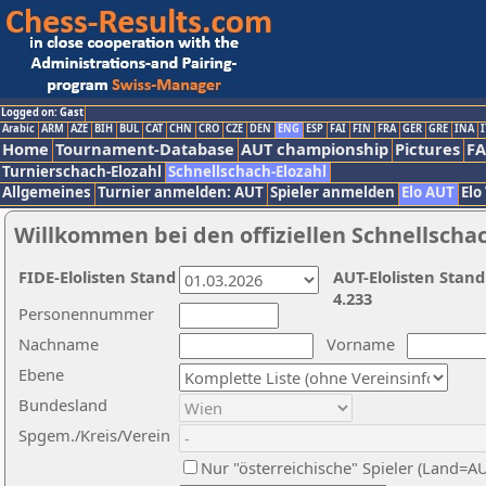
Logged on: Gast
Arabic
ARM
AZE
BIH
BUL
CAT
CHN
CRO
CZE
DEN
ENG
ESP
FAI
FIN
FRA
GER
GRE
INA
I
Home
Tournament-Database
AUT championship
Pictures
F
Turnierschach-Elozahl
Schnellschach-Elozahl
Allgemeines
Turnier anmelden: AUT
Spieler anmelden
Elo AUT
Elo
Willkommen bei den offiziellen Schnellscha
FIDE-Elolisten Stand
AUT-Elolisten Stand
4.233
Personennummer
Nachname
Vorname
Ebene
Bundesland
Spgem./Kreis/Verein
Nur "österreichische" Spieler (Land=A