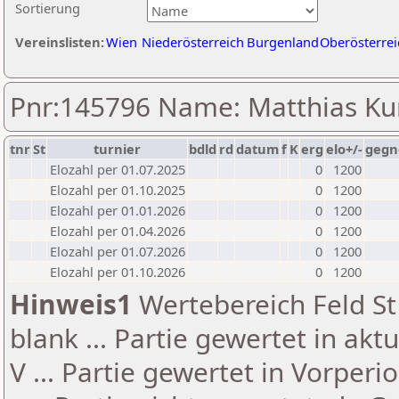
Sortierung
Vereinslisten:
Wien
Niederösterreich
Burgenland
Oberösterrei
Pnr:145796 Name: Matthias K
tnr
St
turnier
bdld
rd
datum
f
K
erg
elo+/-
gegn
Elozahl per 01.07.2025
0
1200
Elozahl per 01.10.2025
0
1200
Elozahl per 01.01.2026
0
1200
Elozahl per 01.04.2026
0
1200
Elozahl per 01.07.2026
0
1200
Elozahl per 01.10.2026
0
1200
Hinweis1
Wertebereich Feld St 
blank ... Partie gewertet in akt
V ... Partie gewertet in Vorperi