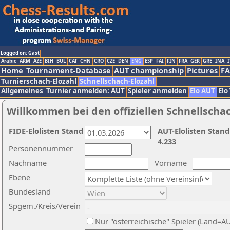
Logged on: Gast
Arabic
ARM
AZE
BIH
BUL
CAT
CHN
CRO
CZE
DEN
ENG
ESP
FAI
FIN
FRA
GER
GRE
INA
I
Home
Tournament-Database
AUT championship
Pictures
F
Turnierschach-Elozahl
Schnellschach-Elozahl
Allgemeines
Turnier anmelden: AUT
Spieler anmelden
Elo AUT
Elo
Willkommen bei den offiziellen Schnellscha
FIDE-Elolisten Stand
AUT-Elolisten Stand
4.233
Personennummer
Nachname
Vorname
Ebene
Bundesland
Spgem./Kreis/Verein
Nur "österreichische" Spieler (Land=A