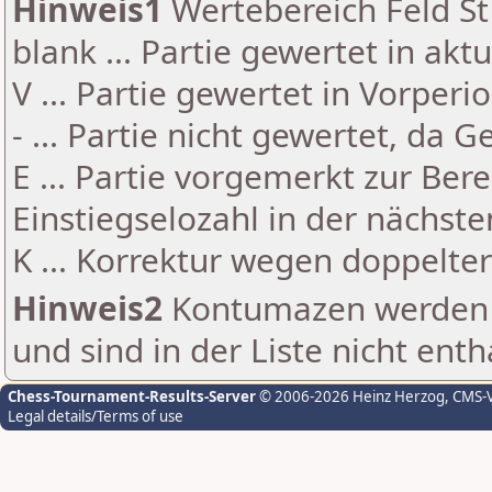
Hinweis1
Wertebereich Feld St 
blank ... Partie gewertet in akt
V ... Partie gewertet in Vorperi
- ... Partie nicht gewertet, da 
E ... Partie vorgemerkt zur Be
Einstiegselozahl in der nächst
K ... Korrektur wegen doppelt
Hinweis2
Kontumazen werden g
und sind in der Liste nicht enth
Chess-Tournament-Results-Server
© 2006-2026 Heinz Herzog
, CMS-
Legal details/Terms of use