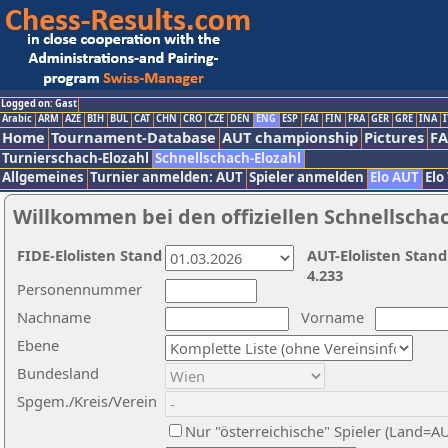
Logged on: Gast
Arabic
ARM
AZE
BIH
BUL
CAT
CHN
CRO
CZE
DEN
ENG
ESP
FAI
FIN
FRA
GER
GRE
INA
I
Home
Tournament-Database
AUT championship
Pictures
F
Turnierschach-Elozahl
Schnellschach-Elozahl
Allgemeines
Turnier anmelden: AUT
Spieler anmelden
Elo AUT
Elo
Willkommen bei den offiziellen Schnellscha
FIDE-Elolisten Stand
AUT-Elolisten Stand
4.233
Personennummer
Nachname
Vorname
Ebene
Bundesland
Spgem./Kreis/Verein
Nur "österreichische" Spieler (Land=A