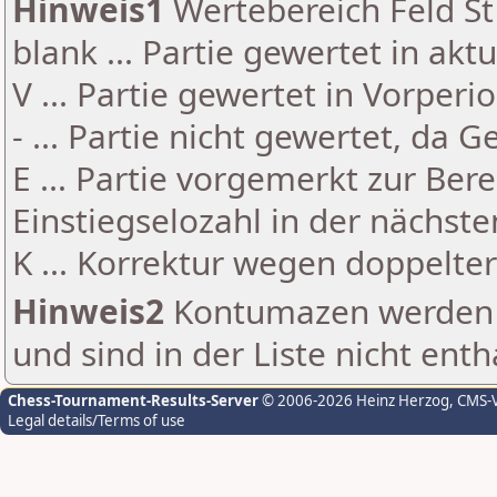
Hinweis1
Wertebereich Feld St 
blank ... Partie gewertet in akt
V ... Partie gewertet in Vorperi
- ... Partie nicht gewertet, da 
E ... Partie vorgemerkt zur Be
Einstiegselozahl in der nächst
K ... Korrektur wegen doppelt
Hinweis2
Kontumazen werden g
und sind in der Liste nicht enth
Chess-Tournament-Results-Server
© 2006-2026 Heinz Herzog
, CMS-
Legal details/Terms of use