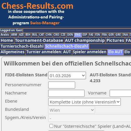
Logged on: Gast
Arabic
ARM
AZE
BIH
BUL
CAT
CHN
CRO
CZE
DEN
ENG
ESP
FAI
FIN
FRA
GER
GRE
INA
I
Home
Tournament-Database
AUT championship
Pictures
F
Turnierschach-Elozahl
Schnellschach-Elozahl
Allgemeines
Turnier anmelden: AUT
Spieler anmelden
Elo AUT
Elo
Willkommen bei den offiziellen Schnellscha
FIDE-Elolisten Stand
AUT-Elolisten Stand
4.233
Personennummer
Nachname
Vorname
Ebene
Bundesland
Spgem./Kreis/Verein
Nur "österreichische" Spieler (Land=A