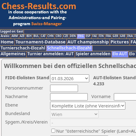
Logged on: Gast
Arabic
ARM
AZE
BIH
BUL
CAT
CHN
CRO
CZE
DEN
ENG
ESP
FAI
FIN
FRA
GER
GRE
INA
I
Home
Tournament-Database
AUT championship
Pictures
F
Turnierschach-Elozahl
Schnellschach-Elozahl
Allgemeines
Turnier anmelden: AUT
Spieler anmelden
Elo AUT
Elo
Willkommen bei den offiziellen Schnellscha
FIDE-Elolisten Stand
AUT-Elolisten Stand
4.233
Personennummer
Nachname
Vorname
Ebene
Bundesland
Spgem./Kreis/Verein
Nur "österreichische" Spieler (Land=A