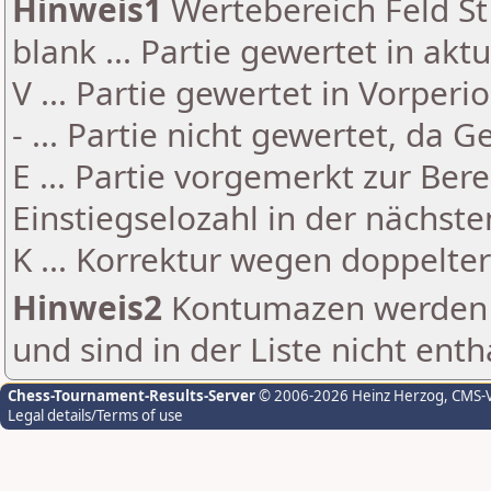
Hinweis1
Wertebereich Feld St 
blank ... Partie gewertet in akt
V ... Partie gewertet in Vorperi
- ... Partie nicht gewertet, da 
E ... Partie vorgemerkt zur Be
Einstiegselozahl in der nächst
K ... Korrektur wegen doppelt
Hinweis2
Kontumazen werden g
und sind in der Liste nicht enth
Chess-Tournament-Results-Server
© 2006-2026 Heinz Herzog
, CMS-
Legal details/Terms of use