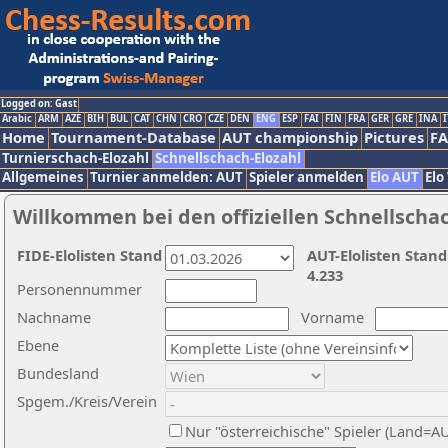
Logged on: Gast
Arabic
ARM
AZE
BIH
BUL
CAT
CHN
CRO
CZE
DEN
ENG
ESP
FAI
FIN
FRA
GER
GRE
INA
I
Home
Tournament-Database
AUT championship
Pictures
F
Turnierschach-Elozahl
Schnellschach-Elozahl
Allgemeines
Turnier anmelden: AUT
Spieler anmelden
Elo AUT
Elo
Willkommen bei den offiziellen Schnellscha
FIDE-Elolisten Stand
AUT-Elolisten Stand
4.233
Personennummer
Nachname
Vorname
Ebene
Bundesland
Spgem./Kreis/Verein
Nur "österreichische" Spieler (Land=A