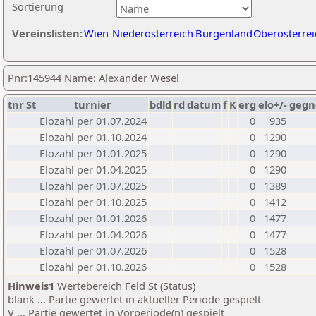
Sortierung
Vereinslisten:
Wien
Niederösterreich
Burgenland
Oberösterrei
Pnr:145944 Name: Alexander Wesel
tnr
St
turnier
bdld
rd
datum
f
K
erg
elo+/-
gegn
Elozahl per 01.07.2024
0
935
Elozahl per 01.10.2024
0
1290
Elozahl per 01.01.2025
0
1290
Elozahl per 01.04.2025
0
1290
Elozahl per 01.07.2025
0
1389
Elozahl per 01.10.2025
0
1412
Elozahl per 01.01.2026
0
1477
Elozahl per 01.04.2026
0
1477
Elozahl per 01.07.2026
0
1528
Elozahl per 01.10.2026
0
1528
Hinweis1
Wertebereich Feld St (Status)
blank ... Partie gewertet in aktueller Periode gespielt
V ... Partie gewertet in Vorperiode(n) gespielt