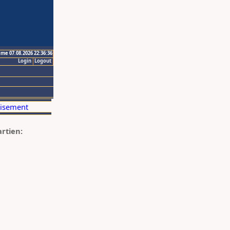
ime 07.08.2026 22:36:36
Login
Logout
artien: