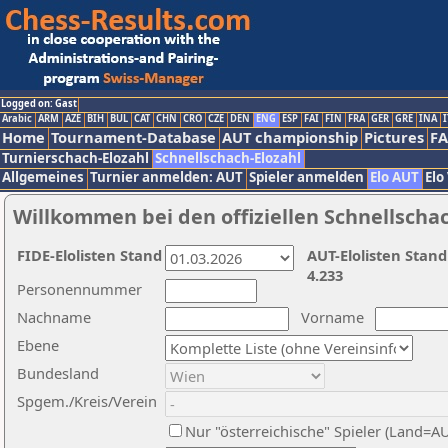
Logged on: Gast
Arabic
ARM
AZE
BIH
BUL
CAT
CHN
CRO
CZE
DEN
ENG
ESP
FAI
FIN
FRA
GER
GRE
INA
I
Home
Tournament-Database
AUT championship
Pictures
F
Turnierschach-Elozahl
Schnellschach-Elozahl
Allgemeines
Turnier anmelden: AUT
Spieler anmelden
Elo AUT
Elo
Willkommen bei den offiziellen Schnellscha
FIDE-Elolisten Stand
AUT-Elolisten Stand
4.233
Personennummer
Nachname
Vorname
Ebene
Bundesland
Spgem./Kreis/Verein
Nur "österreichische" Spieler (Land=A