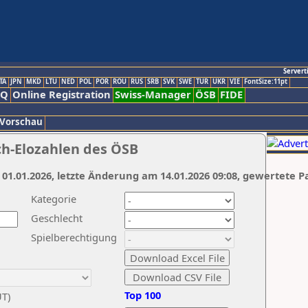
Servert
TA
JPN
MKD
LTU
NED
POL
POR
ROU
RUS
SRB
SVK
SWE
TUR
UKR
VIE
FontSize:11pt
AQ
Online Registration
Swiss-Manager
ÖSB
FIDE
 Vorschau
ch-Elozahlen des ÖSB
 01.01.2026, letzte Änderung am 14.01.2026 09:08, gewertete P
Kategorie
Geschlecht
Spielberechtigung
Top 100
UT)