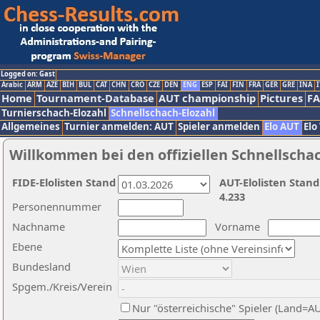
Logged on: Gast
Arabic
ARM
AZE
BIH
BUL
CAT
CHN
CRO
CZE
DEN
ENG
ESP
FAI
FIN
FRA
GER
GRE
INA
I
Home
Tournament-Database
AUT championship
Pictures
F
Turnierschach-Elozahl
Schnellschach-Elozahl
Allgemeines
Turnier anmelden: AUT
Spieler anmelden
Elo AUT
Elo
Willkommen bei den offiziellen Schnellscha
FIDE-Elolisten Stand
AUT-Elolisten Stand
4.233
Personennummer
Nachname
Vorname
Ebene
Bundesland
Spgem./Kreis/Verein
Nur "österreichische" Spieler (Land=A