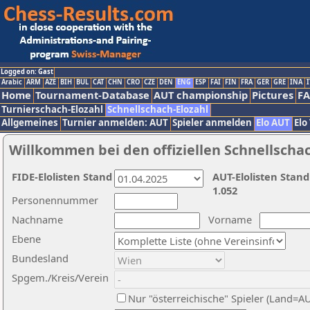
Logged on: Gast
Arabic
ARM
AZE
BIH
BUL
CAT
CHN
CRO
CZE
DEN
ENG
ESP
FAI
FIN
FRA
GER
GRE
INA
I
Home
Tournament-Database
AUT championship
Pictures
F
Turnierschach-Elozahl
Schnellschach-Elozahl
Allgemeines
Turnier anmelden: AUT
Spieler anmelden
Elo AUT
Elo
Willkommen bei den offiziellen Schnellscha
FIDE-Elolisten Stand
AUT-Elolisten Stand
1.052
Personennummer
Nachname
Vorname
Ebene
Bundesland
Spgem./Kreis/Verein
Nur "österreichische" Spieler (Land=A