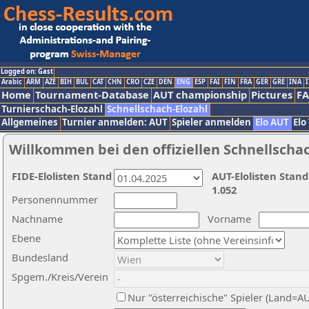
Logged on: Gast
Arabic
ARM
AZE
BIH
BUL
CAT
CHN
CRO
CZE
DEN
ENG
ESP
FAI
FIN
FRA
GER
GRE
INA
I
Home
Tournament-Database
AUT championship
Pictures
F
Turnierschach-Elozahl
Schnellschach-Elozahl
Allgemeines
Turnier anmelden: AUT
Spieler anmelden
Elo AUT
Elo
Willkommen bei den offiziellen Schnellscha
FIDE-Elolisten Stand
AUT-Elolisten Stand
1.052
Personennummer
Nachname
Vorname
Ebene
Bundesland
Spgem./Kreis/Verein
Nur "österreichische" Spieler (Land=A