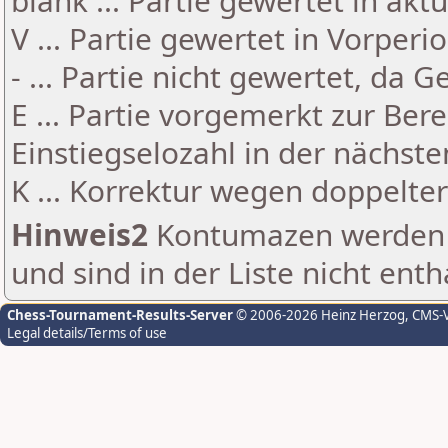
blank ... Partie gewertet in akt
V ... Partie gewertet in Vorperi
- ... Partie nicht gewertet, da 
E ... Partie vorgemerkt zur Be
Einstiegselozahl in der nächst
K ... Korrektur wegen doppelt
Hinweis2
Kontumazen werden g
und sind in der Liste nicht enth
Chess-Tournament-Results-Server
© 2006-2026 Heinz Herzog
, CMS-
Legal details/Terms of use