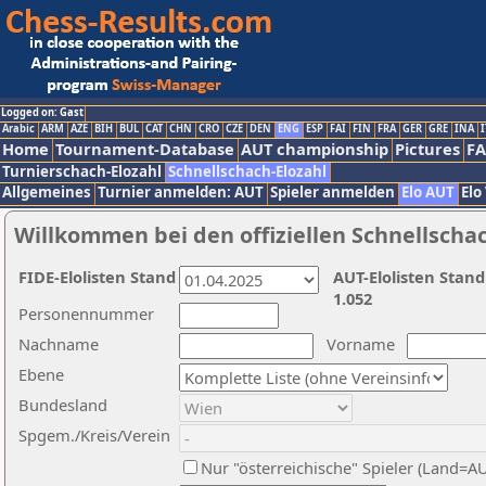
Logged on: Gast
Arabic
ARM
AZE
BIH
BUL
CAT
CHN
CRO
CZE
DEN
ENG
ESP
FAI
FIN
FRA
GER
GRE
INA
I
Home
Tournament-Database
AUT championship
Pictures
F
Turnierschach-Elozahl
Schnellschach-Elozahl
Allgemeines
Turnier anmelden: AUT
Spieler anmelden
Elo AUT
Elo
Willkommen bei den offiziellen Schnellscha
FIDE-Elolisten Stand
AUT-Elolisten Stand
1.052
Personennummer
Nachname
Vorname
Ebene
Bundesland
Spgem./Kreis/Verein
Nur "österreichische" Spieler (Land=A