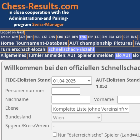
Logged on: Gast
Arabic
ARM
AZE
BIH
BUL
CAT
CHN
CRO
CZE
DEN
ENG
ESP
FAI
FIN
FRA
GER
GRE
INA
I
Home
Tournament-Database
AUT championship
Pictures
F
Turnierschach-Elozahl
Schnellschach-Elozahl
Allgemeines
Turnier anmelden: AUT
Spieler anmelden
Elo AUT
Elo
Willkommen bei den offiziellen Schnellscha
FIDE-Elolisten Stand
AUT-Elolisten Stand
1.052
Personennummer
Nachname
Vorname
Ebene
Bundesland
Spgem./Kreis/Verein
Nur "österreichische" Spieler (Land=A