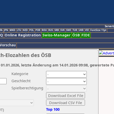
Servert
TA
JPN
MKD
LTU
NED
POL
POR
ROU
RUS
SRB
SVK
SWE
TUR
UKR
VIE
FontSize:11pt
AQ
Online Registration
Swiss-Manager
ÖSB
FIDE
 Vorschau
ch-Elozahlen des ÖSB
 01.01.2026, letzte Änderung am 14.01.2026 09:08, gewertete P
Kategorie
Geschlecht
Spielberechtigung
Top 100
UT)