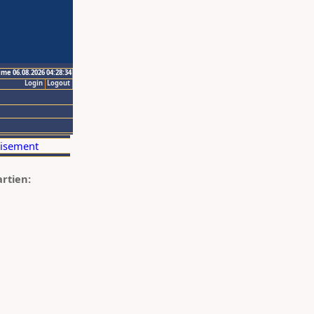
ime 06.08.2026 04:28:34
Login
Logout
artien: