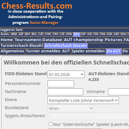
Logged on: Gast
Arabic
ARM
AZE
BIH
BUL
CAT
CHN
CRO
CZE
DEN
ENG
ESP
FAI
FIN
FRA
GER
GRE
INA
I
Home
Tournament-Database
AUT championship
Pictures
F
Turnierschach-Elozahl
Schnellschach-Elozahl
Allgemeines
Turnier anmelden: AUT
Spieler anmelden
Elo AUT
Elo
Willkommen bei den offiziellen Schnellscha
FIDE-Elolisten Stand
AUT-Elolisten Stand
4.233
Personennummer
Nachname
Vorname
Ebene
Bundesland
Spgem./Kreis/Verein
Nur "österreichische" Spieler (Land=A