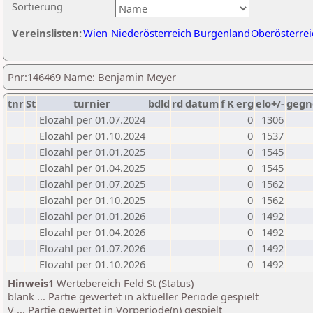
Sortierung
Vereinslisten:
Wien
Niederösterreich
Burgenland
Oberösterrei
Pnr:146469 Name: Benjamin Meyer
tnr
St
turnier
bdld
rd
datum
f
K
erg
elo+/-
gegn
Elozahl per 01.07.2024
0
1306
Elozahl per 01.10.2024
0
1537
Elozahl per 01.01.2025
0
1545
Elozahl per 01.04.2025
0
1545
Elozahl per 01.07.2025
0
1562
Elozahl per 01.10.2025
0
1562
Elozahl per 01.01.2026
0
1492
Elozahl per 01.04.2026
0
1492
Elozahl per 01.07.2026
0
1492
Elozahl per 01.10.2026
0
1492
Hinweis1
Wertebereich Feld St (Status)
blank ... Partie gewertet in aktueller Periode gespielt
V ... Partie gewertet in Vorperiode(n) gespielt