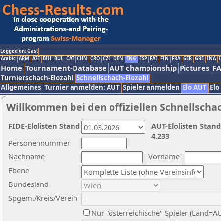
Logged on: Gast
Arabic
ARM
AZE
BIH
BUL
CAT
CHN
CRO
CZE
DEN
ENG
ESP
FAI
FIN
FRA
GER
GRE
INA
I
Home
Tournament-Database
AUT championship
Pictures
F
Turnierschach-Elozahl
Schnellschach-Elozahl
Allgemeines
Turnier anmelden: AUT
Spieler anmelden
Elo AUT
Elo
Willkommen bei den offiziellen Schnellscha
FIDE-Elolisten Stand
AUT-Elolisten Stand
4.233
Personennummer
Nachname
Vorname
Ebene
Bundesland
Spgem./Kreis/Verein
Nur "österreichische" Spieler (Land=A