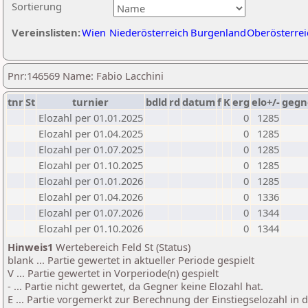
Sortierung
Vereinslisten:
Wien
Niederösterreich
Burgenland
Oberösterrei
Pnr:146569 Name: Fabio Lacchini
tnr
St
turnier
bdld
rd
datum
f
K
erg
elo+/-
gegn
Elozahl per 01.01.2025
0
1285
Elozahl per 01.04.2025
0
1285
Elozahl per 01.07.2025
0
1285
Elozahl per 01.10.2025
0
1285
Elozahl per 01.01.2026
0
1285
Elozahl per 01.04.2026
0
1336
Elozahl per 01.07.2026
0
1344
Elozahl per 01.10.2026
0
1344
Hinweis1
Wertebereich Feld St (Status)
blank ... Partie gewertet in aktueller Periode gespielt
V ... Partie gewertet in Vorperiode(n) gespielt
- ... Partie nicht gewertet, da Gegner keine Elozahl hat.
E ... Partie vorgemerkt zur Berechnung der Einstiegselozahl in