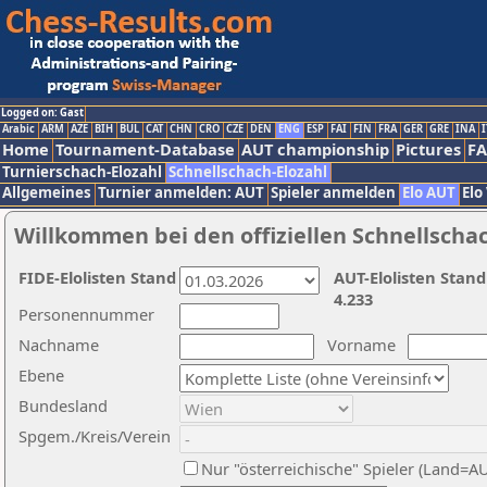
Logged on: Gast
Arabic
ARM
AZE
BIH
BUL
CAT
CHN
CRO
CZE
DEN
ENG
ESP
FAI
FIN
FRA
GER
GRE
INA
I
Home
Tournament-Database
AUT championship
Pictures
F
Turnierschach-Elozahl
Schnellschach-Elozahl
Allgemeines
Turnier anmelden: AUT
Spieler anmelden
Elo AUT
Elo
Willkommen bei den offiziellen Schnellscha
FIDE-Elolisten Stand
AUT-Elolisten Stand
4.233
Personennummer
Nachname
Vorname
Ebene
Bundesland
Spgem./Kreis/Verein
Nur "österreichische" Spieler (Land=A