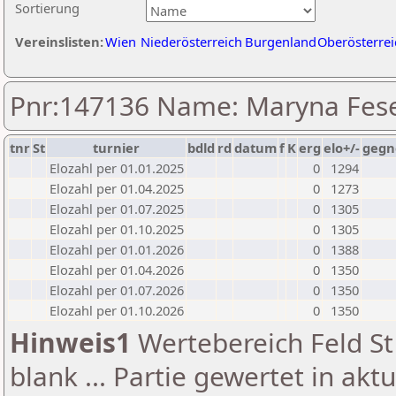
Sortierung
Vereinslisten:
Wien
Niederösterreich
Burgenland
Oberösterrei
Pnr:147136 Name: Maryna Fes
tnr
St
turnier
bdld
rd
datum
f
K
erg
elo+/-
gegn
Elozahl per 01.01.2025
0
1294
Elozahl per 01.04.2025
0
1273
Elozahl per 01.07.2025
0
1305
Elozahl per 01.10.2025
0
1305
Elozahl per 01.01.2026
0
1388
Elozahl per 01.04.2026
0
1350
Elozahl per 01.07.2026
0
1350
Elozahl per 01.10.2026
0
1350
Hinweis1
Wertebereich Feld St 
blank ... Partie gewertet in akt