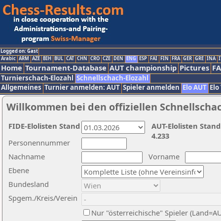
Logged on: Gast
Arabic
ARM
AZE
BIH
BUL
CAT
CHN
CRO
CZE
DEN
ENG
ESP
FAI
FIN
FRA
GER
GRE
INA
I
Home
Tournament-Database
AUT championship
Pictures
F
Turnierschach-Elozahl
Schnellschach-Elozahl
Allgemeines
Turnier anmelden: AUT
Spieler anmelden
Elo AUT
Elo
Willkommen bei den offiziellen Schnellscha
FIDE-Elolisten Stand
AUT-Elolisten Stand
4.233
Personennummer
Nachname
Vorname
Ebene
Bundesland
Spgem./Kreis/Verein
Nur "österreichische" Spieler (Land=A