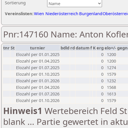
Sortierung
Vereinslisten:
Wien
Niederösterreich
Burgenland
Oberösterrei
Pnr:147160 Name: Anton Kofle
tnr
St
turnier
bdld
rd
datum
f
K
erg
elo+/-
gegn
Elozahl per 01.01.2025
0
1200
Elozahl per 01.04.2025
0
1200
Elozahl per 01.07.2025
0
1274
Elozahl per 01.10.2025
0
1579
Elozahl per 01.01.2026
0
1232
Elozahl per 01.04.2026
0
1568
Elozahl per 01.07.2026
0
1613
Elozahl per 01.10.2026
0
1579
Hinweis1
Wertebereich Feld St 
blank ... Partie gewertet in akt