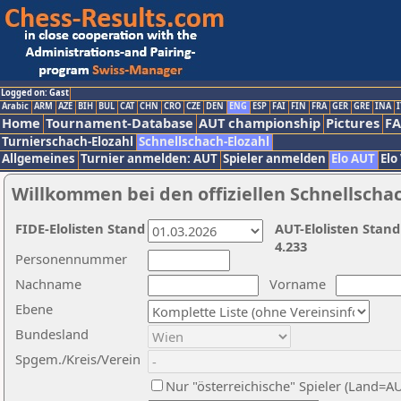
Logged on: Gast
Arabic
ARM
AZE
BIH
BUL
CAT
CHN
CRO
CZE
DEN
ENG
ESP
FAI
FIN
FRA
GER
GRE
INA
I
Home
Tournament-Database
AUT championship
Pictures
F
Turnierschach-Elozahl
Schnellschach-Elozahl
Allgemeines
Turnier anmelden: AUT
Spieler anmelden
Elo AUT
Elo
Willkommen bei den offiziellen Schnellscha
FIDE-Elolisten Stand
AUT-Elolisten Stand
4.233
Personennummer
Nachname
Vorname
Ebene
Bundesland
Spgem./Kreis/Verein
Nur "österreichische" Spieler (Land=A