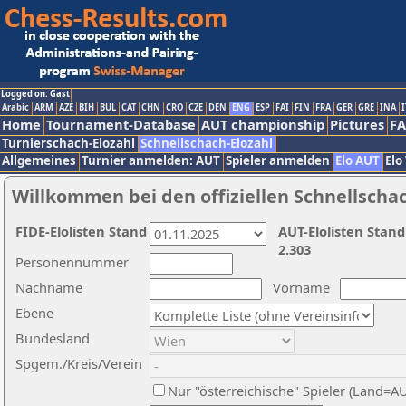
Logged on: Gast
Arabic
ARM
AZE
BIH
BUL
CAT
CHN
CRO
CZE
DEN
ENG
ESP
FAI
FIN
FRA
GER
GRE
INA
I
Home
Tournament-Database
AUT championship
Pictures
F
Turnierschach-Elozahl
Schnellschach-Elozahl
Allgemeines
Turnier anmelden: AUT
Spieler anmelden
Elo AUT
Elo
Willkommen bei den offiziellen Schnellscha
FIDE-Elolisten Stand
AUT-Elolisten Stand
2.303
Personennummer
Nachname
Vorname
Ebene
Bundesland
Spgem./Kreis/Verein
Nur "österreichische" Spieler (Land=A