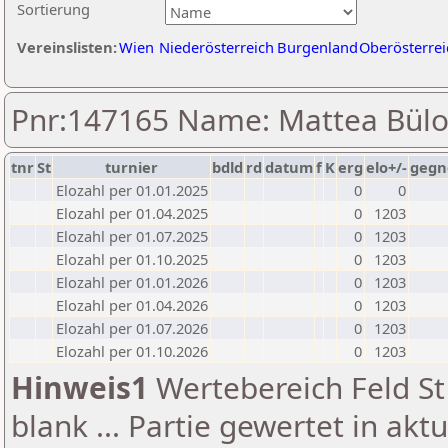
Sortierung
Vereinslisten:
Wien
Niederösterreich
Burgenland
Oberösterrei
Pnr:147165 Name: Mattea Bül
tnr
St
turnier
bdld
rd
datum
f
K
erg
elo+/-
gegn
Elozahl per 01.01.2025
0
0
Elozahl per 01.04.2025
0
1203
Elozahl per 01.07.2025
0
1203
Elozahl per 01.10.2025
0
1203
Elozahl per 01.01.2026
0
1203
Elozahl per 01.04.2026
0
1203
Elozahl per 01.07.2026
0
1203
Elozahl per 01.10.2026
0
1203
Hinweis1
Wertebereich Feld St 
blank ... Partie gewertet in akt