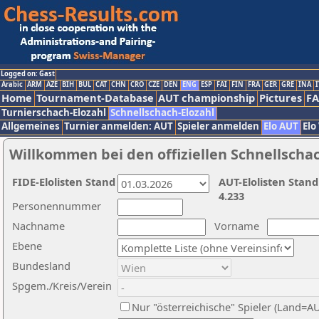
Logged on: Gast
Arabic
ARM
AZE
BIH
BUL
CAT
CHN
CRO
CZE
DEN
ENG
ESP
FAI
FIN
FRA
GER
GRE
INA
I
Home
Tournament-Database
AUT championship
Pictures
F
Turnierschach-Elozahl
Schnellschach-Elozahl
Allgemeines
Turnier anmelden: AUT
Spieler anmelden
Elo AUT
Elo
Willkommen bei den offiziellen Schnellscha
FIDE-Elolisten Stand
AUT-Elolisten Stand
4.233
Personennummer
Nachname
Vorname
Ebene
Bundesland
Spgem./Kreis/Verein
Nur "österreichische" Spieler (Land=A