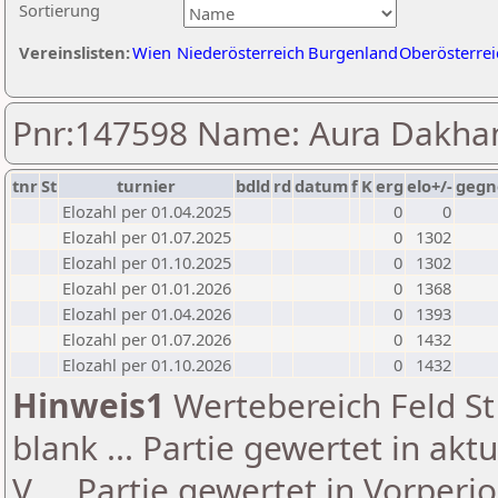
Sortierung
Vereinslisten:
Wien
Niederösterreich
Burgenland
Oberösterrei
Pnr:147598 Name: Aura Dakha
tnr
St
turnier
bdld
rd
datum
f
K
erg
elo+/-
gegn
Elozahl per 01.04.2025
0
0
Elozahl per 01.07.2025
0
1302
Elozahl per 01.10.2025
0
1302
Elozahl per 01.01.2026
0
1368
Elozahl per 01.04.2026
0
1393
Elozahl per 01.07.2026
0
1432
Elozahl per 01.10.2026
0
1432
Hinweis1
Wertebereich Feld St 
blank ... Partie gewertet in akt
V ... Partie gewertet in Vorperi