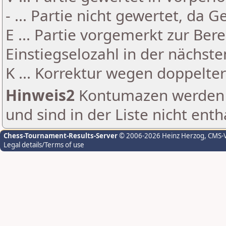
- ... Partie nicht gewertet, da 
E ... Partie vorgemerkt zur Be
Einstiegselozahl in der nächst
K ... Korrektur wegen doppelt
Hinweis2
Kontumazen werden g
und sind in der Liste nicht enth
Chess-Tournament-Results-Server
© 2006-2026 Heinz Herzog
, CMS-
Legal details/Terms of use