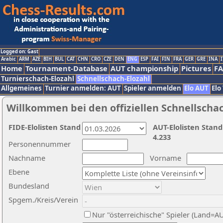
Logged on: Gast
Arabic
ARM
AZE
BIH
BUL
CAT
CHN
CRO
CZE
DEN
ENG
ESP
FAI
FIN
FRA
GER
GRE
INA
I
Home
Tournament-Database
AUT championship
Pictures
F
Turnierschach-Elozahl
Schnellschach-Elozahl
Allgemeines
Turnier anmelden: AUT
Spieler anmelden
Elo AUT
Elo
Willkommen bei den offiziellen Schnellscha
FIDE-Elolisten Stand
AUT-Elolisten Stand
4.233
Personennummer
Nachname
Vorname
Ebene
Bundesland
Spgem./Kreis/Verein
Nur "österreichische" Spieler (Land=A