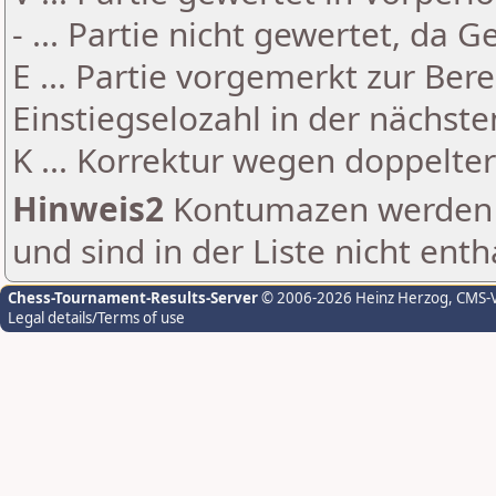
- ... Partie nicht gewertet, da 
E ... Partie vorgemerkt zur Be
Einstiegselozahl in der nächst
K ... Korrektur wegen doppelt
Hinweis2
Kontumazen werden g
und sind in der Liste nicht enth
Chess-Tournament-Results-Server
© 2006-2026 Heinz Herzog
, CMS-
Legal details/Terms of use