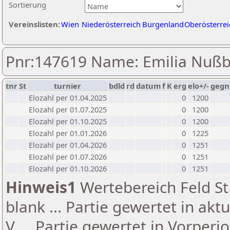
Sortierung
Vereinslisten:
Wien
Niederösterreich
Burgenland
Oberösterrei
Pnr:147619 Name: Emilia Nuß
tnr
St
turnier
bdld
rd
datum
f
K
erg
elo+/-
gegn
Elozahl per 01.04.2025
0
1200
Elozahl per 01.07.2025
0
1200
Elozahl per 01.10.2025
0
1200
Elozahl per 01.01.2026
0
1225
Elozahl per 01.04.2026
0
1251
Elozahl per 01.07.2026
0
1251
Elozahl per 01.10.2026
0
1251
Hinweis1
Wertebereich Feld St 
blank ... Partie gewertet in akt
V ... Partie gewertet in Vorperi