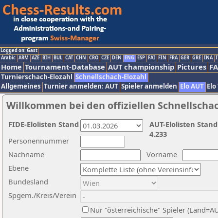
Logged on: Gast
Arabic
ARM
AZE
BIH
BUL
CAT
CHN
CRO
CZE
DEN
ENG
ESP
FAI
FIN
FRA
GER
GRE
INA
I
Home
Tournament-Database
AUT championship
Pictures
F
Turnierschach-Elozahl
Schnellschach-Elozahl
Allgemeines
Turnier anmelden: AUT
Spieler anmelden
Elo AUT
Elo
Willkommen bei den offiziellen Schnellscha
FIDE-Elolisten Stand
AUT-Elolisten Stand
4.233
Personennummer
Nachname
Vorname
Ebene
Bundesland
Spgem./Kreis/Verein
Nur "österreichische" Spieler (Land=A