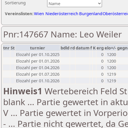
Sortierung
Vereinslisten:
Wien
Niederösterreich
Burgenland
Oberösterrei
Pnr:147667 Name: Leo Weiler
tnr
St
turnier
bdld
rd
datum
f
K
erg
elo+/-
gegn
Elozahl per 01.10.2025
0
1200
Elozahl per 01.01.2026
0
1200
Elozahl per 01.04.2026
0
1200
Elozahl per 01.07.2026
0
1219
Elozahl per 01.10.2026
0
1219
Hinweis1
Wertebereich Feld St 
blank ... Partie gewertet in akt
V ... Partie gewertet in Vorperi
- ... Partie nicht gewertet, da 