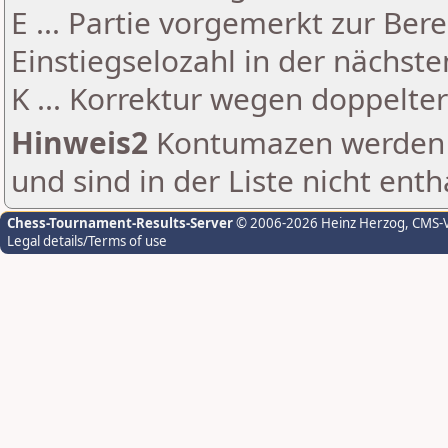
E ... Partie vorgemerkt zur Be
Einstiegselozahl in der nächst
K ... Korrektur wegen doppelt
Hinweis2
Kontumazen werden g
und sind in der Liste nicht enth
Chess-Tournament-Results-Server
© 2006-2026 Heinz Herzog
, CMS-
Legal details/Terms of use