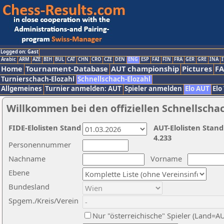
Logged on: Gast
Arabic
ARM
AZE
BIH
BUL
CAT
CHN
CRO
CZE
DEN
ENG
ESP
FAI
FIN
FRA
GER
GRE
INA
I
Home
Tournament-Database
AUT championship
Pictures
F
Turnierschach-Elozahl
Schnellschach-Elozahl
Allgemeines
Turnier anmelden: AUT
Spieler anmelden
Elo AUT
Elo
Willkommen bei den offiziellen Schnellscha
FIDE-Elolisten Stand
AUT-Elolisten Stand
4.233
Personennummer
Nachname
Vorname
Ebene
Bundesland
Spgem./Kreis/Verein
Nur "österreichische" Spieler (Land=A