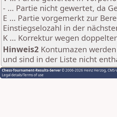
- ... Partie nicht gewertet, da 
E ... Partie vorgemerkt zur Be
Einstiegselozahl in der nächst
K ... Korrektur wegen doppelt
Hinweis2
Kontumazen werden g
und sind in der Liste nicht enth
Chess-Tournament-Results-Server
© 2006-2026 Heinz Herzog
, CMS-
Legal details/Terms of use