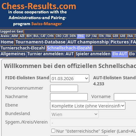
Logged on: Gast
Arabic
ARM
AZE
BIH
BUL
CAT
CHN
CRO
CZE
DEN
ENG
ESP
FAI
FIN
FRA
GER
GRE
INA
I
Home
Tournament-Database
AUT championship
Pictures
F
Turnierschach-Elozahl
Schnellschach-Elozahl
Allgemeines
Turnier anmelden: AUT
Spieler anmelden
Elo AUT
Elo
Willkommen bei den offiziellen Schnellscha
FIDE-Elolisten Stand
AUT-Elolisten Stand
4.233
Personennummer
Nachname
Vorname
Ebene
Bundesland
Spgem./Kreis/Verein
Nur "österreichische" Spieler (Land=A