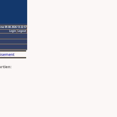
ime 09.08.2026 13:22:57
Login
Logout
artien: