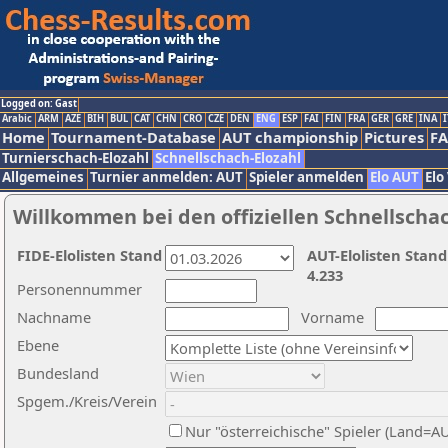
Logged on: Gast
Arabic
ARM
AZE
BIH
BUL
CAT
CHN
CRO
CZE
DEN
ENG
ESP
FAI
FIN
FRA
GER
GRE
INA
I
Home
Tournament-Database
AUT championship
Pictures
F
Turnierschach-Elozahl
Schnellschach-Elozahl
Allgemeines
Turnier anmelden: AUT
Spieler anmelden
Elo AUT
Elo
Willkommen bei den offiziellen Schnellscha
FIDE-Elolisten Stand
AUT-Elolisten Stand
4.233
Personennummer
Nachname
Vorname
Ebene
Bundesland
Spgem./Kreis/Verein
Nur "österreichische" Spieler (Land=A