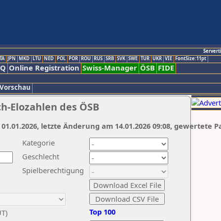
Servert
TA
JPN
MKD
LTU
NED
POL
POR
ROU
RUS
SRB
SVK
SWE
TUR
UKR
VIE
FontSize:11pt
AQ
Online Registration
Swiss-Manager
ÖSB
FIDE
 Vorschau
ch-Elozahlen des ÖSB
 01.01.2026, letzte Änderung am 14.01.2026 09:08, gewertete P
Kategorie
Geschlecht
Spielberechtigung
Top 100
UT)