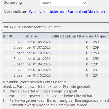
Sortierung
Vereinslisten:
Wien
Niederösterreich
Burgenland
Oberösterrei
Pnr:147958 Name: Matteo Schuster
tnr
St
turnier
bdld
rd
datum
f
K
erg
elo+/-
gegn
Elozahl per 01.04.2025
0
1259
Elozahl per 01.07.2025
0
1259
Elozahl per 01.10.2025
0
1259
Elozahl per 01.01.2026
0
1259
Elozahl per 01.04.2026
0
1231
Elozahl per 01.07.2026
0
1231
Elozahl per 01.10.2026
0
1231
Hinweis1
Wertebereich Feld St (Status)
blank ... Partie gewertet in aktueller Periode gespielt
V ... Partie gewertet in Vorperiode(n) gespielt
- ... Partie nicht gewertet, da Gegner keine Elozahl hat.
E ... Partie vorgemerkt zur Berechnung der Einstiegselozahl in
K ... Korrektur wegen doppelter Personennummer.