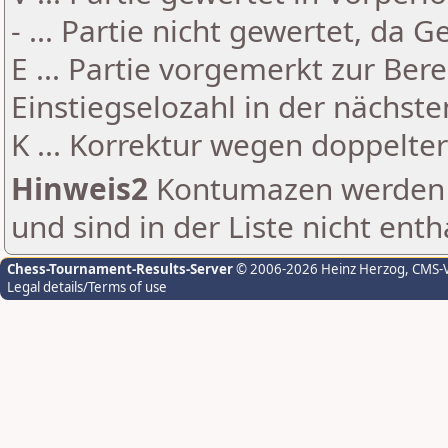
- ... Partie nicht gewertet, da 
E ... Partie vorgemerkt zur Be
Einstiegselozahl in der nächst
K ... Korrektur wegen doppelt
Hinweis2
Kontumazen werden g
und sind in der Liste nicht enth
Chess-Tournament-Results-Server
© 2006-2026 Heinz Herzog
, CMS-
Legal details/Terms of use