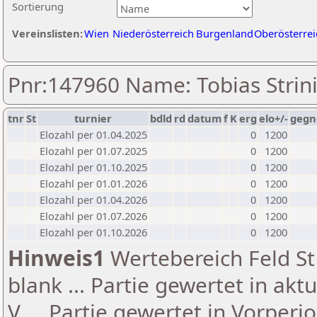
Sortierung
Vereinslisten:
Wien
Niederösterreich
Burgenland
Oberösterrei
Pnr:147960 Name: Tobias Strin
tnr
St
turnier
bdld
rd
datum
f
K
erg
elo+/-
gegn
Elozahl per 01.04.2025
0
1200
Elozahl per 01.07.2025
0
1200
Elozahl per 01.10.2025
0
1200
Elozahl per 01.01.2026
0
1200
Elozahl per 01.04.2026
0
1200
Elozahl per 01.07.2026
0
1200
Elozahl per 01.10.2026
0
1200
Hinweis1
Wertebereich Feld St 
blank ... Partie gewertet in akt
V ... Partie gewertet in Vorperi