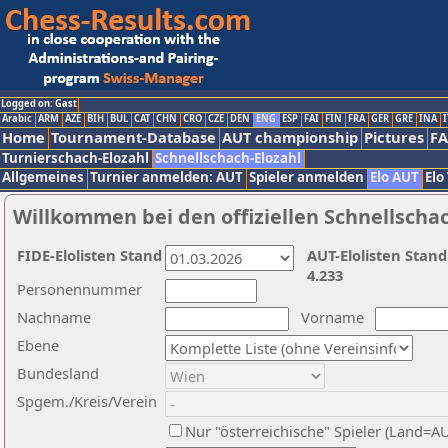
Logged on: Gast
Arabic
ARM
AZE
BIH
BUL
CAT
CHN
CRO
CZE
DEN
ENG
ESP
FAI
FIN
FRA
GER
GRE
INA
I
Home
Tournament-Database
AUT championship
Pictures
F
Turnierschach-Elozahl
Schnellschach-Elozahl
Allgemeines
Turnier anmelden: AUT
Spieler anmelden
Elo AUT
Elo
Willkommen bei den offiziellen Schnellscha
FIDE-Elolisten Stand
AUT-Elolisten Stand
4.233
Personennummer
Nachname
Vorname
Ebene
Bundesland
Spgem./Kreis/Verein
Nur "österreichische" Spieler (Land=A