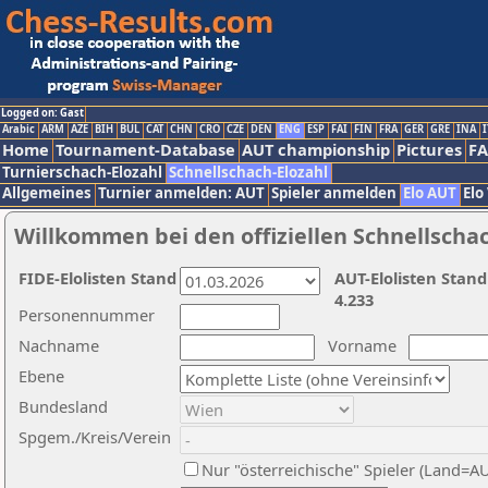
Logged on: Gast
Arabic
ARM
AZE
BIH
BUL
CAT
CHN
CRO
CZE
DEN
ENG
ESP
FAI
FIN
FRA
GER
GRE
INA
I
Home
Tournament-Database
AUT championship
Pictures
F
Turnierschach-Elozahl
Schnellschach-Elozahl
Allgemeines
Turnier anmelden: AUT
Spieler anmelden
Elo AUT
Elo
Willkommen bei den offiziellen Schnellscha
FIDE-Elolisten Stand
AUT-Elolisten Stand
4.233
Personennummer
Nachname
Vorname
Ebene
Bundesland
Spgem./Kreis/Verein
Nur "österreichische" Spieler (Land=A