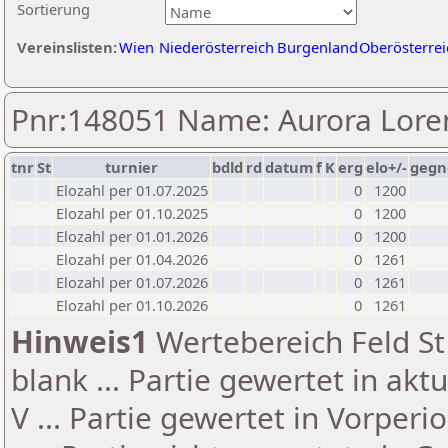
Sortierung
Vereinslisten:
Wien
Niederösterreich
Burgenland
Oberösterrei
Pnr:148051 Name: Aurora Lore
tnr
St
turnier
bdld
rd
datum
f
K
erg
elo+/-
gegn
Elozahl per 01.07.2025
0
1200
Elozahl per 01.10.2025
0
1200
Elozahl per 01.01.2026
0
1200
Elozahl per 01.04.2026
0
1261
Elozahl per 01.07.2026
0
1261
Elozahl per 01.10.2026
0
1261
Hinweis1
Wertebereich Feld St 
blank ... Partie gewertet in akt
V ... Partie gewertet in Vorperi