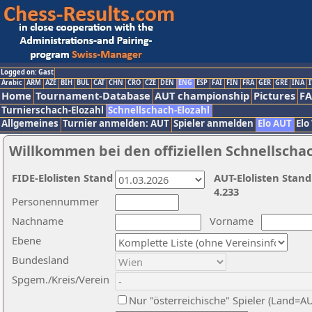
Logged on: Gast
Arabic
ARM
AZE
BIH
BUL
CAT
CHN
CRO
CZE
DEN
ENG
ESP
FAI
FIN
FRA
GER
GRE
INA
I
Home
Tournament-Database
AUT championship
Pictures
F
Turnierschach-Elozahl
Schnellschach-Elozahl
Allgemeines
Turnier anmelden: AUT
Spieler anmelden
Elo AUT
Elo
Willkommen bei den offiziellen Schnellscha
FIDE-Elolisten Stand
AUT-Elolisten Stand
4.233
Personennummer
Nachname
Vorname
Ebene
Bundesland
Spgem./Kreis/Verein
Nur "österreichische" Spieler (Land=A