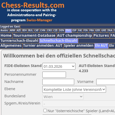
Logged on: Gast
Arabic
ARM
AZE
BIH
BUL
CAT
CHN
CRO
CZE
DEN
ENG
ESP
FAI
FIN
FRA
GER
GRE
INA
I
Home
Tournament-Database
AUT championship
Pictures
F
Turnierschach-Elozahl
Schnellschach-Elozahl
Allgemeines
Turnier anmelden: AUT
Spieler anmelden
Elo AUT
Elo
Willkommen bei den offiziellen Schnellscha
FIDE-Elolisten Stand
AUT-Elolisten Stand
4.233
Personennummer
Nachname
Vorname
Ebene
Bundesland
Spgem./Kreis/Verein
Nur "österreichische" Spieler (Land=A