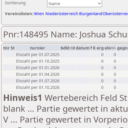
Sortierung
Vereinslisten:
Wien
Niederösterreich
Burgenland
Oberösterrei
Pnr:148495 Name: Joshua Sch
tnr
St
turnier
bdld
rd
datum
f
K
erg
elo+/-
gegn
Elozahl per 01.07.2025
0
0
Elozahl per 01.10.2025
0
0
Elozahl per 01.01.2026
0
0
Elozahl per 01.04.2026
0
0
Elozahl per 01.07.2026
0
0
Elozahl per 01.10.2026
0
0
Hinweis1
Wertebereich Feld St 
blank ... Partie gewertet in akt
V ... Partie gewertet in Vorperi