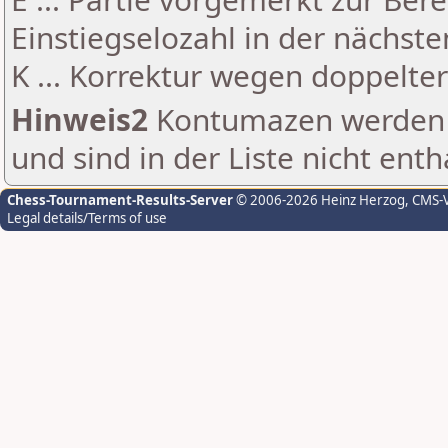
Einstiegselozahl in der nächst
K ... Korrektur wegen doppelt
Hinweis2
Kontumazen werden g
und sind in der Liste nicht enth
Chess-Tournament-Results-Server
© 2006-2026 Heinz Herzog
, CMS-
Legal details/Terms of use