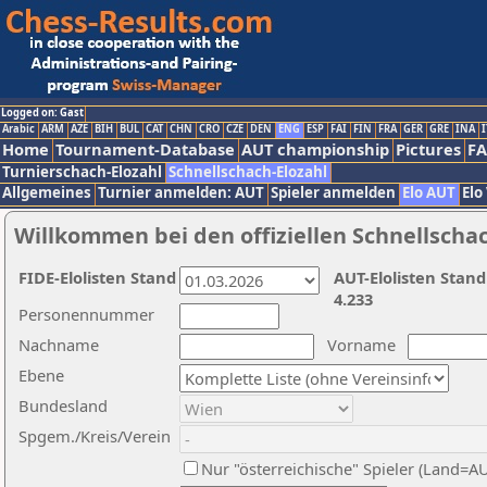
Logged on: Gast
Arabic
ARM
AZE
BIH
BUL
CAT
CHN
CRO
CZE
DEN
ENG
ESP
FAI
FIN
FRA
GER
GRE
INA
I
Home
Tournament-Database
AUT championship
Pictures
F
Turnierschach-Elozahl
Schnellschach-Elozahl
Allgemeines
Turnier anmelden: AUT
Spieler anmelden
Elo AUT
Elo
Willkommen bei den offiziellen Schnellscha
FIDE-Elolisten Stand
AUT-Elolisten Stand
4.233
Personennummer
Nachname
Vorname
Ebene
Bundesland
Spgem./Kreis/Verein
Nur "österreichische" Spieler (Land=A