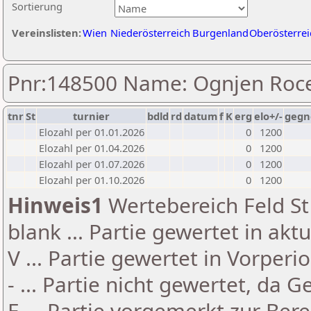
Sortierung
Vereinslisten:
Wien
Niederösterreich
Burgenland
Oberösterrei
Pnr:148500 Name: Ognjen Roc
tnr
St
turnier
bdld
rd
datum
f
K
erg
elo+/-
gegn
Elozahl per 01.01.2026
0
1200
Elozahl per 01.04.2026
0
1200
Elozahl per 01.07.2026
0
1200
Elozahl per 01.10.2026
0
1200
Hinweis1
Wertebereich Feld St 
blank ... Partie gewertet in akt
V ... Partie gewertet in Vorperi
- ... Partie nicht gewertet, da 
E ... Partie vorgemerkt zur Be