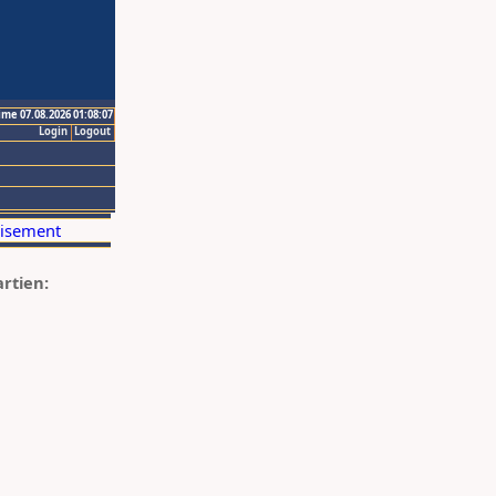
ime 07.08.2026 01:08:07
Login
Logout
artien: