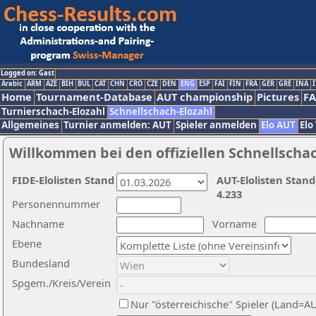
Logged on: Gast
Arabic
ARM
AZE
BIH
BUL
CAT
CHN
CRO
CZE
DEN
ENG
ESP
FAI
FIN
FRA
GER
GRE
INA
I
Home
Tournament-Database
AUT championship
Pictures
F
Turnierschach-Elozahl
Schnellschach-Elozahl
Allgemeines
Turnier anmelden: AUT
Spieler anmelden
Elo AUT
Elo
Willkommen bei den offiziellen Schnellscha
FIDE-Elolisten Stand
AUT-Elolisten Stand
4.233
Personennummer
Nachname
Vorname
Ebene
Bundesland
Spgem./Kreis/Verein
Nur "österreichische" Spieler (Land=A