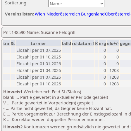
Sortierung
Vereinslisten:
Wien
Niederösterreich
Burgenland
Oberösterrei
Pnr:148590 Name: Susanne Feldgrill
tnr
St
turnier
bdld
rd
datum
f
K
erg
elo+/-
gegn
Elozahl per 01.07.2025
0
0
Elozahl per 01.10.2025
0
0
Elozahl per 01.01.2026
0
0
Elozahl per 01.04.2026
0
1208
Elozahl per 01.07.2026
0
1208
Elozahl per 01.10.2026
0
1208
Hinweis1
Wertebereich Feld St (Status)
blank ... Partie gewertet in aktueller Periode gespielt
V ... Partie gewertet in Vorperiode(n) gespielt
- ... Partie nicht gewertet, da Gegner keine Elozahl hat.
E ... Partie vorgemerkt zur Berechnung der Einstiegselozahl in
K ... Korrektur wegen doppelter Personennummer.
Hinweis2
Kontumazen werden grundsätzlich nie gewertet und sin