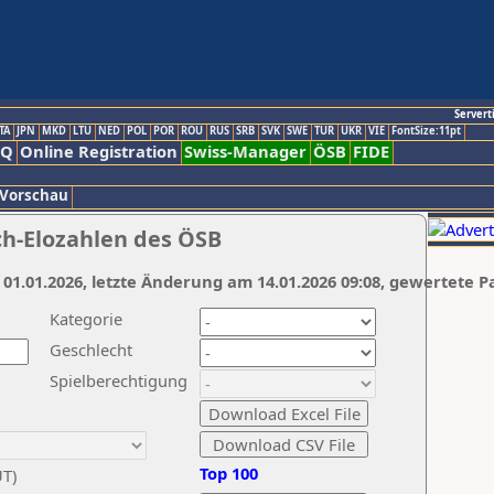
Servert
TA
JPN
MKD
LTU
NED
POL
POR
ROU
RUS
SRB
SVK
SWE
TUR
UKR
VIE
FontSize:11pt
AQ
Online Registration
Swiss-Manager
ÖSB
FIDE
 Vorschau
ch-Elozahlen des ÖSB
 01.01.2026, letzte Änderung am 14.01.2026 09:08, gewertete P
Kategorie
Geschlecht
Spielberechtigung
Top 100
UT)