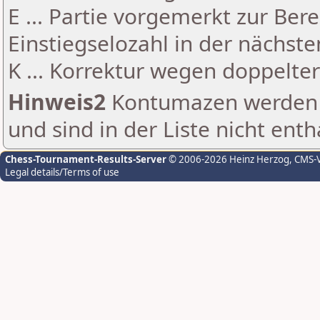
E ... Partie vorgemerkt zur Be
Einstiegselozahl in der nächst
K ... Korrektur wegen doppelt
Hinweis2
Kontumazen werden g
und sind in der Liste nicht enth
Chess-Tournament-Results-Server
© 2006-2026 Heinz Herzog
, CMS-
Legal details/Terms of use