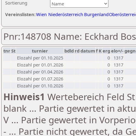
Sortierung
Vereinslisten:
Wien
Niederösterreich
Burgenland
Oberösterrei
Pnr:148708 Name: Eckhard Bo
tnr
St
turnier
bdld
rd
datum
f
K
erg
elo+/-
gegn
Elozahl per 01.10.2025
0
1317
Elozahl per 01.01.2026
0
1317
Elozahl per 01.04.2026
0
1317
Elozahl per 01.07.2026
0
1317
Elozahl per 01.10.2026
0
1317
Hinweis1
Wertebereich Feld St 
blank ... Partie gewertet in akt
V ... Partie gewertet in Vorperi
- ... Partie nicht gewertet, da 