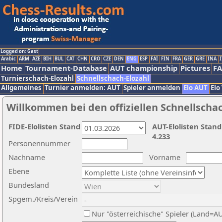
Logged on: Gast
Arabic
ARM
AZE
BIH
BUL
CAT
CHN
CRO
CZE
DEN
ENG
ESP
FAI
FIN
FRA
GER
GRE
INA
I
Home
Tournament-Database
AUT championship
Pictures
F
Turnierschach-Elozahl
Schnellschach-Elozahl
Allgemeines
Turnier anmelden: AUT
Spieler anmelden
Elo AUT
Elo
Willkommen bei den offiziellen Schnellscha
FIDE-Elolisten Stand
AUT-Elolisten Stand
4.233
Personennummer
Nachname
Vorname
Ebene
Bundesland
Spgem./Kreis/Verein
Nur "österreichische" Spieler (Land=A