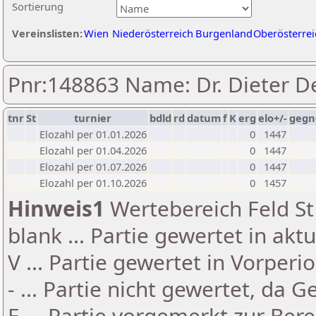
Sortierung
Vereinslisten:
Wien
Niederösterreich
Burgenland
Oberösterrei
Pnr:148863 Name: Dr. Dieter D
tnr
St
turnier
bdld
rd
datum
f
K
erg
elo+/-
gegn
Elozahl per 01.01.2026
0
1447
Elozahl per 01.04.2026
0
1447
Elozahl per 01.07.2026
0
1447
Elozahl per 01.10.2026
0
1457
Hinweis1
Wertebereich Feld St 
blank ... Partie gewertet in akt
V ... Partie gewertet in Vorperi
- ... Partie nicht gewertet, da 
E ... Partie vorgemerkt zur Be