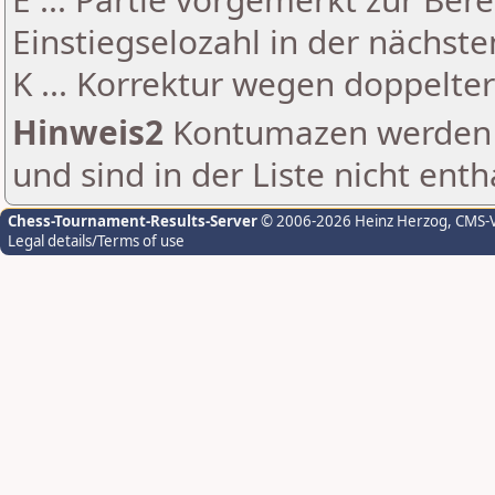
Einstiegselozahl in der nächst
K ... Korrektur wegen doppelt
Hinweis2
Kontumazen werden g
und sind in der Liste nicht enth
Chess-Tournament-Results-Server
© 2006-2026 Heinz Herzog
, CMS-
Legal details/Terms of use