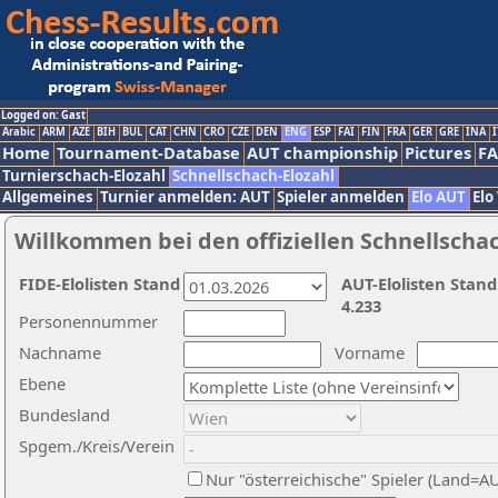
Logged on: Gast
Arabic
ARM
AZE
BIH
BUL
CAT
CHN
CRO
CZE
DEN
ENG
ESP
FAI
FIN
FRA
GER
GRE
INA
I
Home
Tournament-Database
AUT championship
Pictures
F
Turnierschach-Elozahl
Schnellschach-Elozahl
Allgemeines
Turnier anmelden: AUT
Spieler anmelden
Elo AUT
Elo
Willkommen bei den offiziellen Schnellscha
FIDE-Elolisten Stand
AUT-Elolisten Stand
4.233
Personennummer
Nachname
Vorname
Ebene
Bundesland
Spgem./Kreis/Verein
Nur "österreichische" Spieler (Land=A