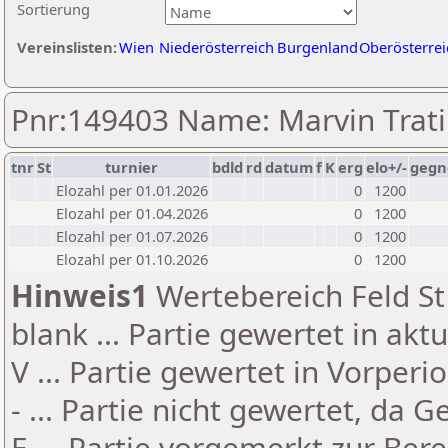
Sortierung
Vereinslisten:
Wien
Niederösterreich
Burgenland
Oberösterrei
Pnr:149403 Name: Marvin Trat
tnr
St
turnier
bdld
rd
datum
f
K
erg
elo+/-
gegn
Elozahl per 01.01.2026
0
1200
Elozahl per 01.04.2026
0
1200
Elozahl per 01.07.2026
0
1200
Elozahl per 01.10.2026
0
1200
Hinweis1
Wertebereich Feld St 
blank ... Partie gewertet in akt
V ... Partie gewertet in Vorperi
- ... Partie nicht gewertet, da 
E ... Partie vorgemerkt zur Be