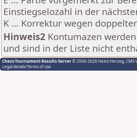
Einstiegselozahl in der nächst
K ... Korrektur wegen doppelt
Hinweis2
Kontumazen werden g
und sind in der Liste nicht enth
Chess-Tournament-Results-Server
© 2006-2026 Heinz Herzog
, CMS-
Legal details/Terms of use