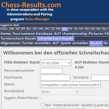
Logged on: Gast
Arabic
ARM
AZE
BIH
BUL
CAT
CHN
CRO
CZE
DEN
ENG
ESP
FAI
FIN
FRA
GER
GRE
INA
I
Home
Tournament-Database
AUT championship
Pictures
F
Turnierschach-Elozahl
Schnellschach-Elozahl
Allgemeines
Turnier anmelden: AUT
Spieler anmelden
Elo AUT
Elo
Willkommen bei den offiziellen Schnellscha
FIDE-Elolisten Stand
AUT-Elolisten Stand
4.233
Personennummer
Nachname
Vorname
Ebene
Bundesland
Spgem./Kreis/Verein
Nur "österreichische" Spieler (Land=A