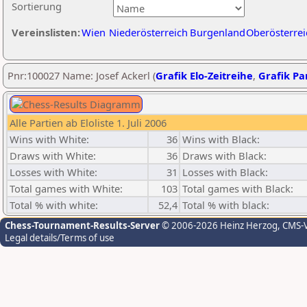
Sortierung
Vereinslisten:
Wien
Niederösterreich
Burgenland
Oberösterrei
Pnr:100027 Name: Josef Ackerl (
Grafik Elo-Zeitreihe
,
Grafik Par
Alle Partien ab Eloliste 1. Juli 2006
Wins with White:
36
Wins with Black:
Draws with White:
36
Draws with Black:
Losses with White:
31
Losses with Black:
Total games with White:
103
Total games with Black:
Total % with white:
52,4
Total % with black:
Chess-Tournament-Results-Server
© 2006-2026 Heinz Herzog
, CMS-
Legal details/Terms of use