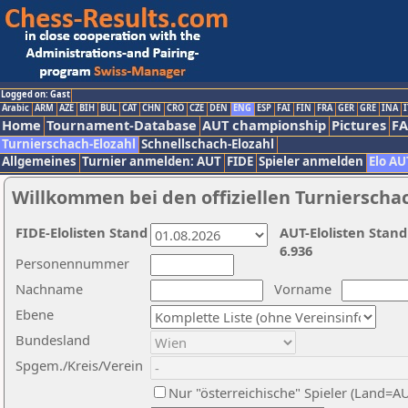
Logged on: Gast
Arabic
ARM
AZE
BIH
BUL
CAT
CHN
CRO
CZE
DEN
ENG
ESP
FAI
FIN
FRA
GER
GRE
INA
I
Home
Tournament-Database
AUT championship
Pictures
F
Turnierschach-Elozahl
Schnellschach-Elozahl
Allgemeines
Turnier anmelden: AUT
FIDE
Spieler anmelden
Elo AU
Willkommen bei den offiziellen Turnierscha
FIDE-Elolisten Stand
AUT-Elolisten Stand
6.936
Personennummer
Nachname
Vorname
Ebene
Bundesland
Spgem./Kreis/Verein
Nur "österreichische" Spieler (Land=A