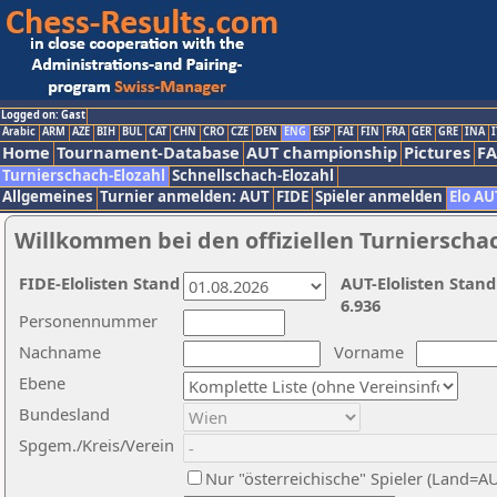
Logged on: Gast
Arabic
ARM
AZE
BIH
BUL
CAT
CHN
CRO
CZE
DEN
ENG
ESP
FAI
FIN
FRA
GER
GRE
INA
I
Home
Tournament-Database
AUT championship
Pictures
F
Turnierschach-Elozahl
Schnellschach-Elozahl
Allgemeines
Turnier anmelden: AUT
FIDE
Spieler anmelden
Elo AU
Willkommen bei den offiziellen Turnierscha
FIDE-Elolisten Stand
AUT-Elolisten Stand
6.936
Personennummer
Nachname
Vorname
Ebene
Bundesland
Spgem./Kreis/Verein
Nur "österreichische" Spieler (Land=A