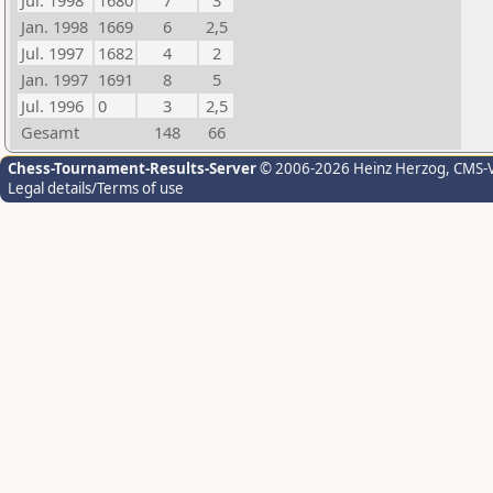
Jul. 1998
1680
7
3
Jan. 1998
1669
6
2,5
Jul. 1997
1682
4
2
Jan. 1997
1691
8
5
Jul. 1996
0
3
2,5
Gesamt
148
66
Chess-Tournament-Results-Server
© 2006-2026 Heinz Herzog
, CMS-
Legal details/Terms of use