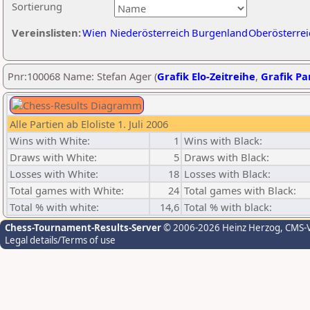
Sortierung
Vereinslisten:
Wien
Niederösterreich
Burgenland
Oberösterrei
Pnr:100068 Name: Stefan Ager (
Grafik Elo-Zeitreihe
,
Grafik Par
Alle Partien ab Eloliste 1. Juli 2006
Wins with White:
1
Wins with Black:
Draws with White:
5
Draws with Black:
Losses with White:
18
Losses with Black:
Total games with White:
24
Total games with Black:
Total % with white:
14,6
Total % with black:
Chess-Tournament-Results-Server
© 2006-2026 Heinz Herzog
, CMS-
Legal details/Terms of use