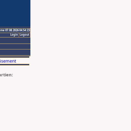
ime 07.08.2026 04:54:23
Login
Logout
artien: