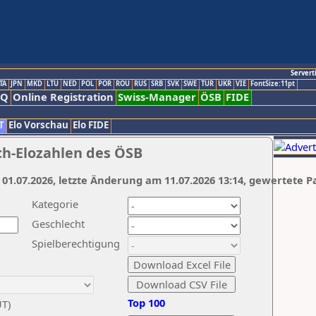
Servert
TA
JPN
MKD
LTU
NED
POL
POR
ROU
RUS
SRB
SVK
SWE
TUR
UKR
VIE
FontSize:11pt
AQ
Online Registration
Swiss-Manager
ÖSB
FIDE
T
Elo Vorschau
Elo FIDE
ch-Elozahlen des ÖSB
 01.07.2026, letzte Änderung am 11.07.2026 13:14, gewertete P
Kategorie
Geschlecht
Spielberechtigung
Top 100
UT)