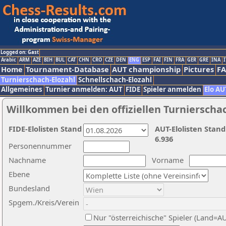
Logged on: Gast
Arabic
ARM
AZE
BIH
BUL
CAT
CHN
CRO
CZE
DEN
ENG
ESP
FAI
FIN
FRA
GER
GRE
INA
I
Home
Tournament-Database
AUT championship
Pictures
F
Turnierschach-Elozahl
Schnellschach-Elozahl
Allgemeines
Turnier anmelden: AUT
FIDE
Spieler anmelden
Elo AU
Willkommen bei den offiziellen Turnierscha
FIDE-Elolisten Stand
AUT-Elolisten Stand
6.936
Personennummer
Nachname
Vorname
Ebene
Bundesland
Spgem./Kreis/Verein
Nur "österreichische" Spieler (Land=A