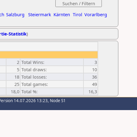
ch
Salzburg
Steiermark
Kärnten
Tirol
Vorarlberg
tie-Statistik
)
2
Total Wins:
3
5
Total draws:
10
18
Total losses:
36
25
Total games:
49
18,0
Total %:
16,3
Version 14.07.2026 13:23, Node S1