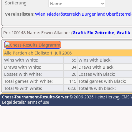
Sortierung
Vereinslisten:
Wien
Niederösterreich
Burgenland
Oberösterrei
Pnr:100148 Name: Erwin Allacher (
Grafik Elo-Zeitreihe
,
Grafik 
Alle Partien ab Eloliste 1. Juli 2006
Wins with White:
55
Wins with Black:
Draws with White:
34
Draws with Black:
Losses with White:
26
Losses with Black:
Total games with White:
115
Total games with Black:
Total % with white:
62,6
Total % with black:
Chess-Tournament-Results-Server
© 2006-2026 Heinz Herzog
, CMS-
Legal details/Terms of use