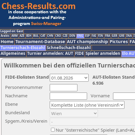
Logged on: Gast
Arabic
ARM
AZE
BIH
BUL
CAT
CHN
CRO
CZE
DEN
ENG
ESP
FAI
FIN
FRA
GER
GRE
INA
I
Home
Tournament-Database
AUT championship
Pictures
F
Turnierschach-Elozahl
Schnellschach-Elozahl
Allgemeines
Turnier anmelden: AUT
FIDE
Spieler anmelden
Elo AU
Willkommen bei den offiziellen Turnierscha
FIDE-Elolisten Stand
AUT-Elolisten Stand
6.936
Personennummer
Nachname
Vorname
Ebene
Bundesland
Spgem./Kreis/Verein
Nur "österreichische" Spieler (Land=A