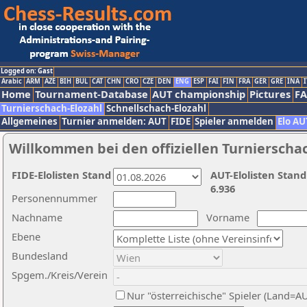
Logged on: Gast
Arabic
ARM
AZE
BIH
BUL
CAT
CHN
CRO
CZE
DEN
ENG
ESP
FAI
FIN
FRA
GER
GRE
INA
I
Home
Tournament-Database
AUT championship
Pictures
F
Turnierschach-Elozahl
Schnellschach-Elozahl
Allgemeines
Turnier anmelden: AUT
FIDE
Spieler anmelden
Elo AU
Willkommen bei den offiziellen Turnierscha
FIDE-Elolisten Stand
AUT-Elolisten Stand
6.936
Personennummer
Nachname
Vorname
Ebene
Bundesland
Spgem./Kreis/Verein
Nur "österreichische" Spieler (Land=A