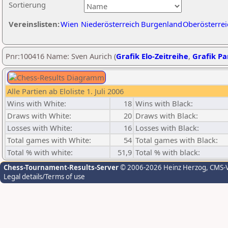
Sortierung
Vereinslisten:
Wien
Niederösterreich
Burgenland
Oberösterrei
Pnr:100416 Name: Sven Aurich (
Grafik Elo-Zeitreihe
,
Grafik Par
Alle Partien ab Eloliste 1. Juli 2006
Wins with White:
18
Wins with Black:
Draws with White:
20
Draws with Black:
Losses with White:
16
Losses with Black:
Total games with White:
54
Total games with Black:
Total % with white:
51,9
Total % with black:
Chess-Tournament-Results-Server
© 2006-2026 Heinz Herzog
, CMS-
Legal details/Terms of use